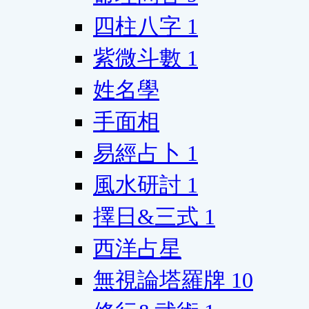
四柱八字
1
紫微斗數
1
姓名學
手面相
易經占卜
1
風水研討
1
擇日&三式
1
西洋占星
無視論塔羅牌
10