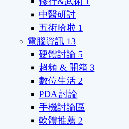
修行&武術
1
中醫研討
五術哈啦
1
電腦資訊
13
硬體討論
5
超頻 & 開箱
3
數位生活
2
PDA 討論
手機討論區
軟體推薦
2