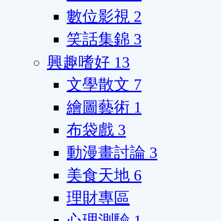
數位影視
2
笑話集錦
3
興趣嗜好
13
文學散文
7
繪圖藝術
1
布袋戲
3
動漫畫討論
3
美食天地
6
理財專區
心理測驗
1