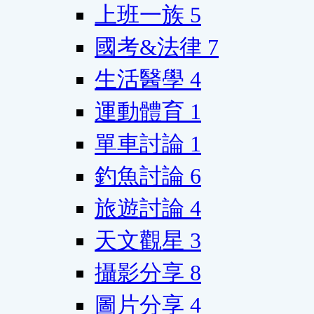
上班一族
5
國考&法律
7
生活醫學
4
運動體育
1
單車討論
1
釣魚討論
6
旅遊討論
4
天文觀星
3
攝影分享
8
圖片分享
4