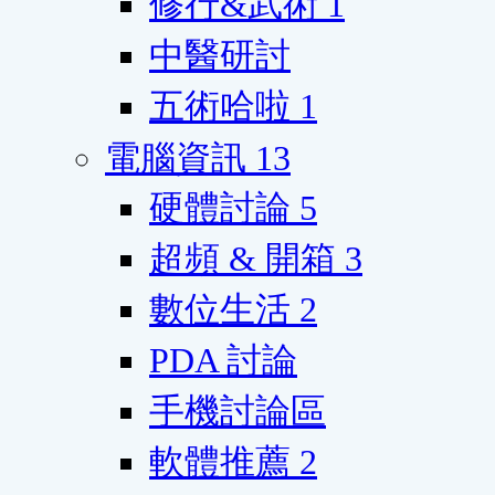
修行&武術
1
中醫研討
五術哈啦
1
電腦資訊
13
硬體討論
5
超頻 & 開箱
3
數位生活
2
PDA 討論
手機討論區
軟體推薦
2