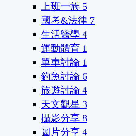
上班一族
5
國考&法律
7
生活醫學
4
運動體育
1
單車討論
1
釣魚討論
6
旅遊討論
4
天文觀星
3
攝影分享
8
圖片分享
4