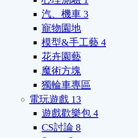
汽、機車
3
寵物園地
模型&手工藝
4
花卉園藝
魔術方塊
獨輪車專區
電玩遊戲
13
遊戲歡樂包
4
CS討論
8