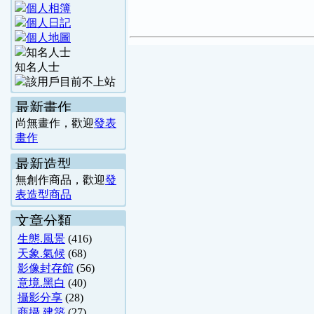
知名人士
最新畫作
尚無畫作，歡迎
發表
畫作
最新造型
無創作商品，歡迎
發
表造型商品
文章分類
生態.風景
(416)
天象.氣候
(68)
影像封存館
(56)
意境.黑白
(40)
攝影分享
(28)
商攝.建築
(27)