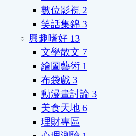
數位影視
2
笑話集錦
3
興趣嗜好
13
文學散文
7
繪圖藝術
1
布袋戲
3
動漫畫討論
3
美食天地
6
理財專區
心理測驗
1