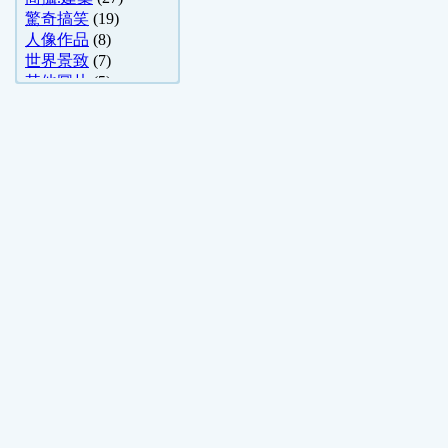
驚奇搞笑
(19)
人像作品
(8)
世界景致
(7)
其他圖片
(5)
數位影視
(4)
國內旅遊
(3)
哈啦舊文區
(3)
花卉園藝
(3)
寵物園地
(2)
天文照片分享
(1)
影視、明星、電影
(1)
詐騙資訊
(1)
天文觀星
(1)
烹飪
(1)