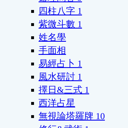
四柱八字
1
紫微斗數
1
姓名學
手面相
易經占卜
1
風水研討
1
擇日&三式
1
西洋占星
無視論塔羅牌
10