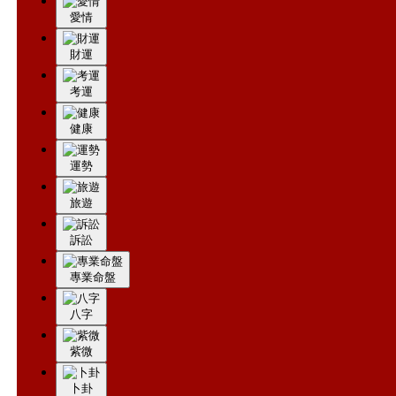
今年
愛情
財運
考運
健康
運勢
旅遊
訴訟
專業命盤
八字
紫微
卜卦