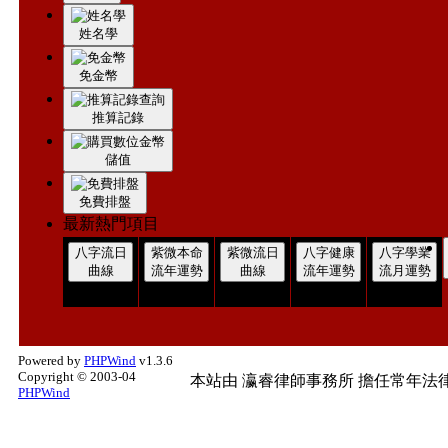
姓名學
免金幣
推算記錄
儲值
免費排盤
最新熱門項目
八字流日
紫微本命
紫微流日
八字健康
八字學業
曲線
流年運勢
曲線
流年運勢
流月運勢
Powered by
PHPWind
v1.3.6
Copyright © 2003-04
本站由
瀛睿律師事務所
擔任常年法律
PHPWind