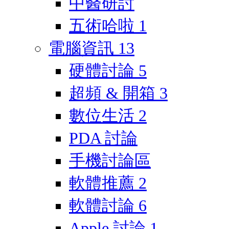
中醫研討
五術哈啦
1
電腦資訊
13
硬體討論
5
超頻 & 開箱
3
數位生活
2
PDA 討論
手機討論區
軟體推薦
2
軟體討論
6
Apple 討論
1