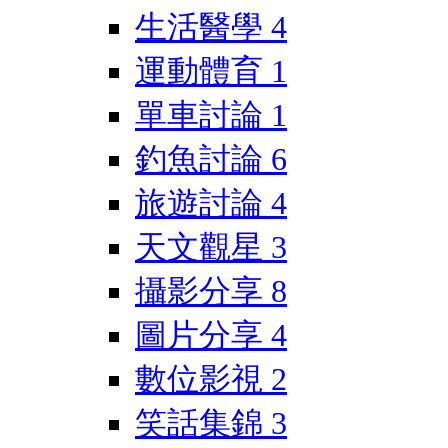
生活醫學
4
運動體育
1
單車討論
1
釣魚討論
6
旅遊討論
4
天文觀星
3
攝影分享
8
圖片分享
4
數位影視
2
笑話集錦
3