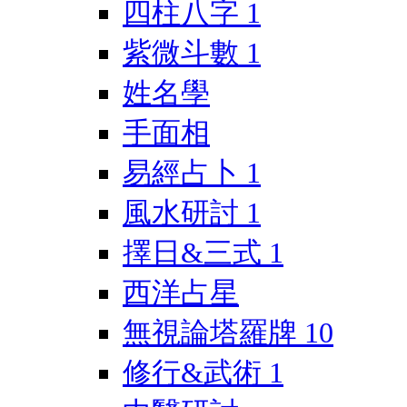
四柱八字
1
紫微斗數
1
姓名學
手面相
易經占卜
1
風水研討
1
擇日&三式
1
西洋占星
無視論塔羅牌
10
修行&武術
1