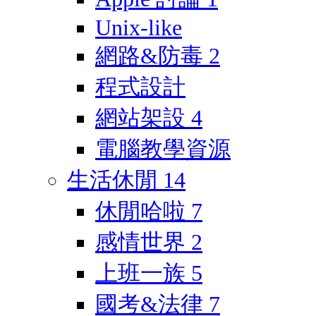
Unix-like
網路&防毒
2
程式設計
網站架設
4
電腦教學資源
生活休閒
14
休閒哈啦
7
感情世界
2
上班一族
5
國考&法律
7