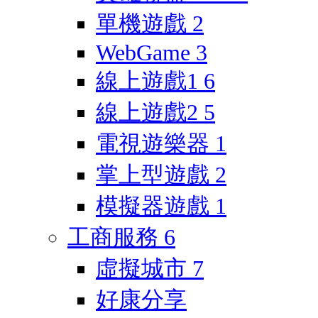
單機遊戲
2
WebGame
3
線上遊戲1
6
線上遊戲2
5
電視遊樂器
1
掌上型遊戲
2
模擬器遊戲
1
工商服務
6
虛擬城市
7
好康分享