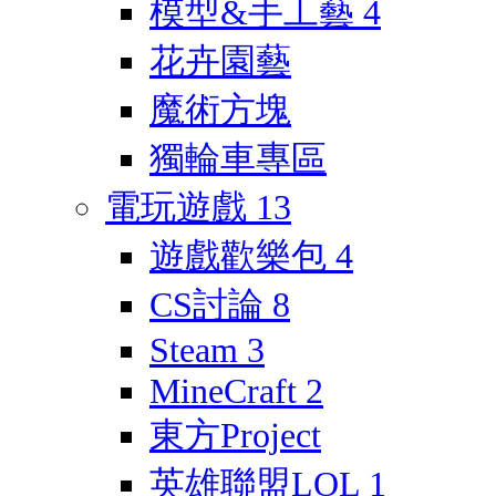
模型&手工藝
4
花卉園藝
魔術方塊
獨輪車專區
電玩遊戲
13
遊戲歡樂包
4
CS討論
8
Steam
3
MineCraft
2
東方Project
英雄聯盟LOL
1