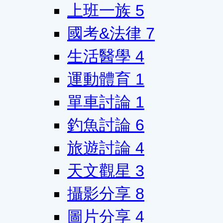
上班一族
5
國考&法律
7
生活醫學
4
運動體育
1
單車討論
1
釣魚討論
6
旅遊討論
4
天文觀星
3
攝影分享
8
圖片分享
4