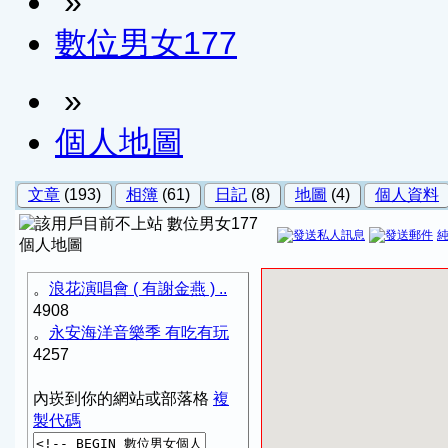
»
數位男女177
»
個人地圖
文章
(193)
相簿
(61)
日記
(8)
地圖
(4)
個人資料
數位男女177
個人地圖
。
浪花演唱會 ( 有謝金燕 ) ..
4908
。
永安海洋音樂季 有吃有玩
4257
內崁到你的網站或部落格
複
製代碼