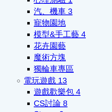
汽、機車
3
寵物園地
模型&手工藝
4
花卉園藝
魔術方塊
獨輪車專區
電玩遊戲
13
遊戲歡樂包
4
CS討論
8