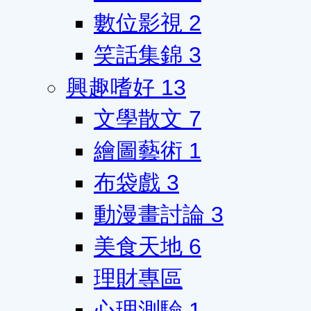
數位影視
2
笑話集錦
3
興趣嗜好
13
文學散文
7
繪圖藝術
1
布袋戲
3
動漫畫討論
3
美食天地
6
理財專區
心理測驗
1