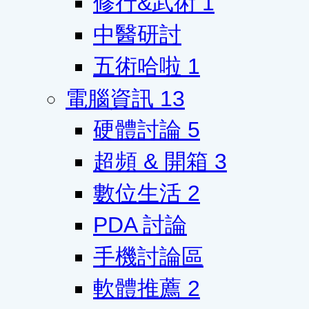
修行&武術
1
中醫研討
五術哈啦
1
電腦資訊
13
硬體討論
5
超頻 & 開箱
3
數位生活
2
PDA 討論
手機討論區
軟體推薦
2