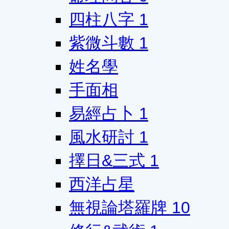
四柱八字
1
紫微斗數
1
姓名學
手面相
易經占卜
1
風水研討
1
擇日&三式
1
西洋占星
無視論塔羅牌
10