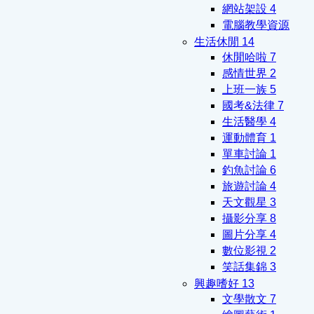
網站架設
4
電腦教學資源
生活休閒
14
休閒哈啦
7
感情世界
2
上班一族
5
國考&法律
7
生活醫學
4
運動體育
1
單車討論
1
釣魚討論
6
旅遊討論
4
天文觀星
3
攝影分享
8
圖片分享
4
數位影視
2
笑話集錦
3
興趣嗜好
13
文學散文
7