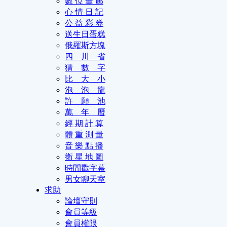
數 位 畫 廊
心 情 日 記
公 益 彩 券
送生日蛋糕
俄羅斯方塊
四 川 省
猜 數 字
比 大 小
泡 泡 龍
許 願 池
萬 年 曆
經 期 計 算
體 重 測 量
音 樂 點 播
衛 星 地 圖
時間戳字幕
男女聊天室
求助
論壇守則
會員等級
會員權限