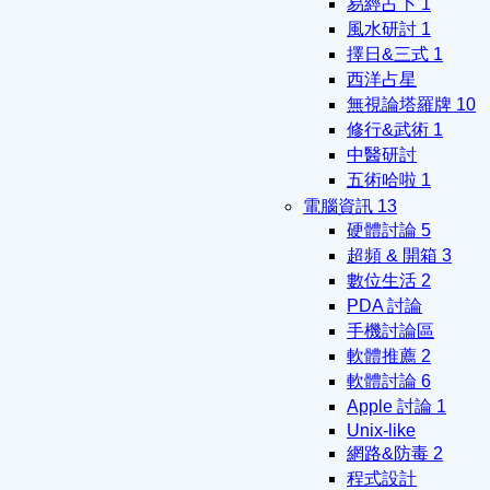
易經占卜
1
風水研討
1
擇日&三式
1
西洋占星
無視論塔羅牌
10
修行&武術
1
中醫研討
五術哈啦
1
電腦資訊
13
硬體討論
5
超頻 & 開箱
3
數位生活
2
PDA 討論
手機討論區
軟體推薦
2
軟體討論
6
Apple 討論
1
Unix-like
網路&防毒
2
程式設計