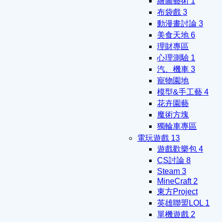
繪圖藝術
1
布袋戲
3
動漫畫討論
3
美食天地
6
理財專區
心理測驗
1
汽、機車
3
寵物園地
模型&手工藝
4
花卉園藝
魔術方塊
獨輪車專區
電玩遊戲
13
遊戲歡樂包
4
CS討論
8
Steam
3
MineCraft
2
東方Project
英雄聯盟LOL
1
單機遊戲
2