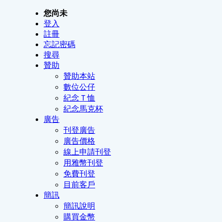
您尚未
登入
註冊
忘記密碼
搜尋
贊助
贊助本站
數位公仔
紀念Ｔ恤
紀念馬克杯
廣告
刊登廣告
廣告價格
線上申請刊登
用雅幣刊登
免費刊登
目前客戶
簡訊
簡訊說明
購買金幣