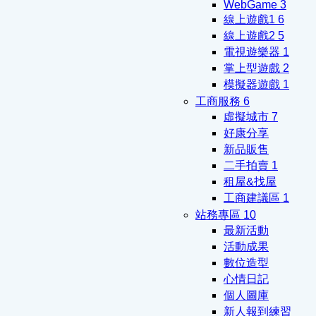
WebGame
3
線上遊戲1
6
線上遊戲2
5
電視遊樂器
1
掌上型遊戲
2
模擬器遊戲
1
工商服務
6
虛擬城市
7
好康分享
新品販售
二手拍賣
1
租屋&找屋
工商建議區
1
站務專區
10
最新活動
活動成果
數位造型
心情日記
個人圖庫
新人報到練習