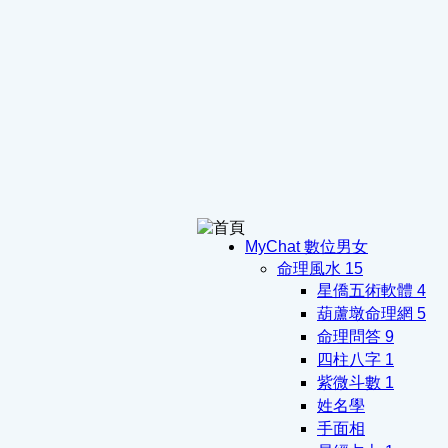
MyChat 數位男女
命理風水
15
星僑五術軟體
4
葫蘆墩命理網
5
命理問答
9
四柱八字
1
紫微斗數
1
姓名學
手面相