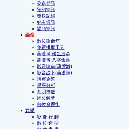
發送簡訊
預約簡訊
發送記錄
好友通訊
罐頭簡訊
論命
數位論命舘
免費排盤工具
葫蘆墩 優生造命
葫蘆墩 八字命書
影音論命(葫蘆墩)
影音占卜(葫蘆墩)
購買金幣
星座分析
孔明神數
周公解夢
數位命理街
娛樂
影 像 行 腳
數 位 造 型