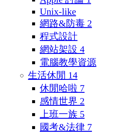
Unix-like
網路&防毒
2
程式設計
網站架設
4
電腦教學資源
生活休閒
14
休閒哈啦
7
感情世界
2
上班一族
5
國考&法律
7