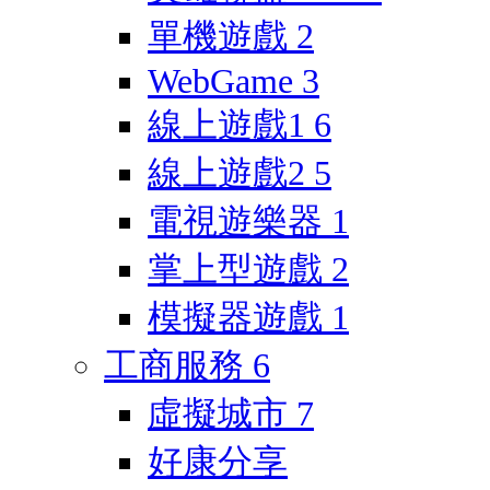
單機遊戲
2
WebGame
3
線上遊戲1
6
線上遊戲2
5
電視遊樂器
1
掌上型遊戲
2
模擬器遊戲
1
工商服務
6
虛擬城市
7
好康分享