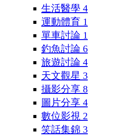
生活醫學
4
運動體育
1
單車討論
1
釣魚討論
6
旅遊討論
4
天文觀星
3
攝影分享
8
圖片分享
4
數位影視
2
笑話集錦
3