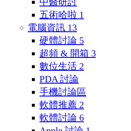
中醫研討
五術哈啦
1
電腦資訊
13
硬體討論
5
超頻 & 開箱
3
數位生活
2
PDA 討論
手機討論區
軟體推薦
2
軟體討論
6
Apple 討論
1