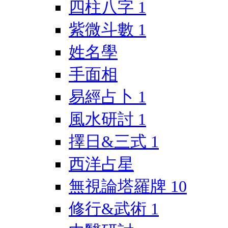
四柱八字
1
紫微斗數
1
姓名學
手面相
易經占卜
1
風水研討
1
擇日&三式
1
西洋占星
無視論塔羅牌
10
修行&武術
1