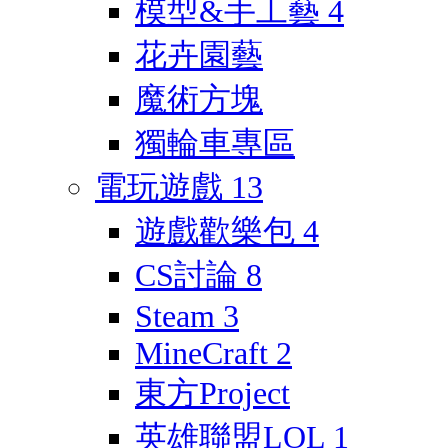
模型&手工藝
4
花卉園藝
魔術方塊
獨輪車專區
電玩遊戲
13
遊戲歡樂包
4
CS討論
8
Steam
3
MineCraft
2
東方Project
英雄聯盟LOL
1