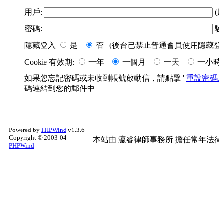
用戶:
(
密碼:
隱藏登入
是
否 (後台已禁止普通會員使用隱藏登
Cookie 有效期:
一年
一個月
一天
一小
如果您忘記密碼或未收到帳號啟動信，請點擊 '
重設密碼
碼連結到您的郵件中
Powered by
PHPWind
v1.3.6
Copyright © 2003-04
本站由
瀛睿律師事務所
擔任常年法律
PHPWind