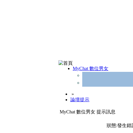
MyChat 數位男女
»
論壇提示
MyChat 數位男女 提示訊息
狀態:發生錯誤