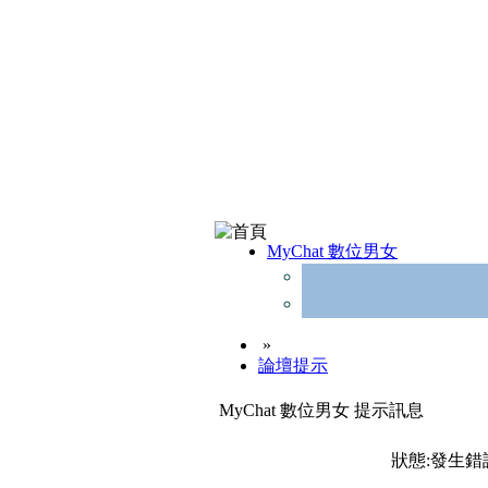
MyChat 數位男女
»
論壇提示
MyChat 數位男女 提示訊息
狀態:發生錯誤