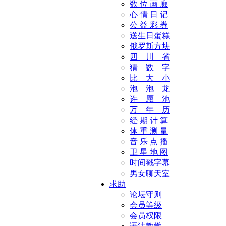
数 位 画 廊
心 情 日 记
公 益 彩 券
送生日蛋糕
俄罗斯方块
四 川 省
猜 数 字
比 大 小
泡 泡 龙
许 愿 池
万 年 历
经 期 计 算
体 重 测 量
音 乐 点 播
卫 星 地 图
时间戳字幕
男女聊天室
求助
论坛守则
会员等级
会员权限