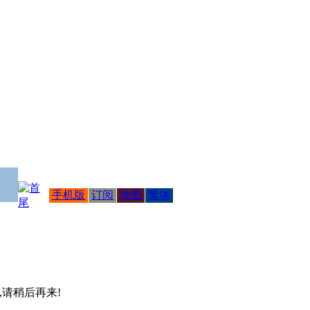
手机版
订阅
地图
繁体
 ,请稍后再来!