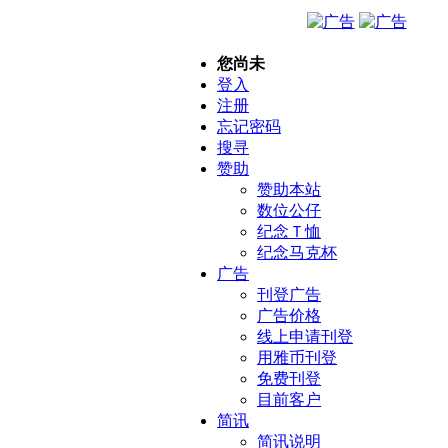
您尚未
登入
注册
忘记密码
搜寻
赞助
赞助本站
数位公仔
纪念Ｔ恤
纪念马克杯
广告
刊登广告
广告价格
线上申请刊登
用雅币刊登
免费刊登
目前客户
简讯
简讯说明