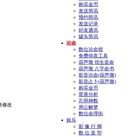
购买金币
发送简讯
预约简讯
发送记录
好友通讯
罐头简讯
论命
数位论命馆
免费排盘工具
葫芦墩 优生造命
葫芦墩 八字命书
影音论命(葫芦墩)
影音占卜(葫芦墩)
购买金币
星座分析
孔明神数
周公解梦
数位命理街
娱乐
影 像 行 脚
数 位 造 型