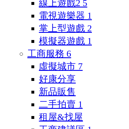
線上遊戲2
5
電視遊樂器
1
掌上型遊戲
2
模擬器遊戲
1
工商服務
6
虛擬城市
7
好康分享
新品販售
二手拍賣
1
租屋&找屋