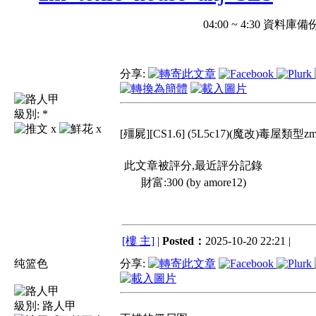
04:00 ~ 4:30 
分享:
級別:
*
x
x
[殭屍][CS1.6] (5L5c17)(魔改)毒屋類型zm地
此文章被評分,最近評分記錄
財富:300 (by amore12)
[樓 主]
|
Posted：
2025-10-20 22:21 |
纯篮色
分享:
級別:
路人甲