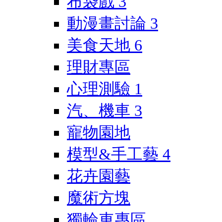
布袋戲
3
動漫畫討論
3
美食天地
6
理財專區
心理測驗
1
汽、機車
3
寵物園地
模型&手工藝
4
花卉園藝
魔術方塊
獨輪車專區