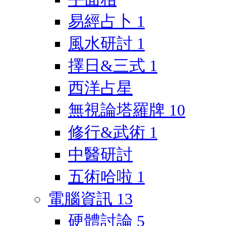
易經占卜
1
風水研討
1
擇日&三式
1
西洋占星
無視論塔羅牌
10
修行&武術
1
中醫研討
五術哈啦
1
電腦資訊
13
硬體討論
5