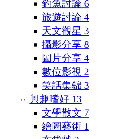
釣魚討論
6
旅遊討論
4
天文觀星
3
攝影分享
8
圖片分享
4
數位影視
2
笑話集錦
3
興趣嗜好
13
文學散文
7
繪圖藝術
1