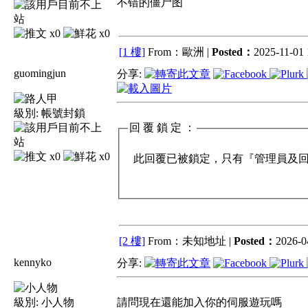
不错的僵尸图
x0
x0
[1 樓]
From：歐洲 |
Posted：
2025-11-01 
guomingjun
分享:
級別:
帳號封鎖
回 覆 鎖 定 ：
x0
x0
此回覆已被鎖定，只有『管理員及回覆
[2 樓]
From：未知地址 |
Posted：
2026-0
kennyko
分享:
級別:
小人物
請問現在還能加入你的伺服遊玩嗎