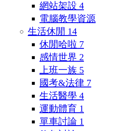
網站架設
4
電腦教學資源
生活休閒
14
休閒哈啦
7
感情世界
2
上班一族
5
國考&法律
7
生活醫學
4
運動體育
1
單車討論
1