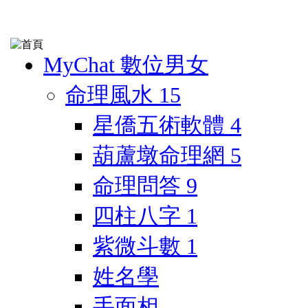
MyChat 數位男女
命理風水
15
星僑五術軟體
4
葫蘆墩命理網
5
命理問答
9
四柱八字
1
紫微斗數
1
姓名學
手面相