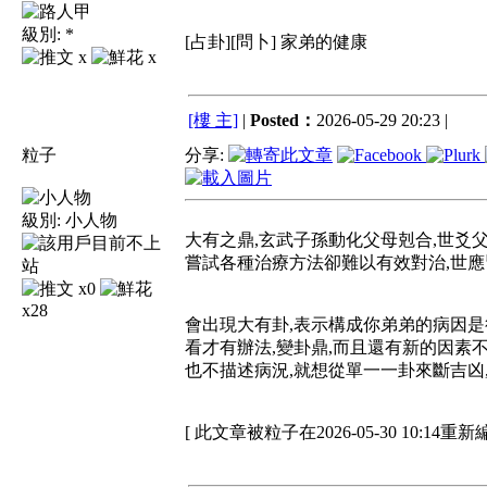
級別:
*
[占卦][問卜] 家弟的健康
x
x
[樓 主]
|
Posted：
2026-05-29 20:23 |
粒子
分享:
級別:
小人物
大有之鼎,玄武子孫動化父母剋合,世爻父
嘗試各種治療方法卻難以有效對治,世應
x0
x28
會出現大有卦,表示構成你弟弟的病因是
看才有辦法,變卦鼎,而且還有新的因素不
也不描述病況,就想從單一一卦來斷吉凶
[ 此文章被粒子在2026-05-30 10:14重新