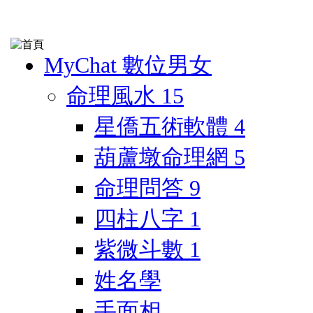
MyChat 數位男女
命理風水
15
星僑五術軟體
4
葫蘆墩命理網
5
命理問答
9
四柱八字
1
紫微斗數
1
姓名學
手面相