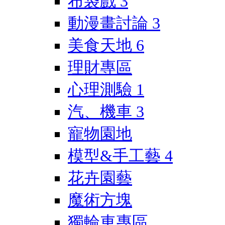
布袋戲
3
動漫畫討論
3
美食天地
6
理財專區
心理測驗
1
汽、機車
3
寵物園地
模型&手工藝
4
花卉園藝
魔術方塊
獨輪車專區