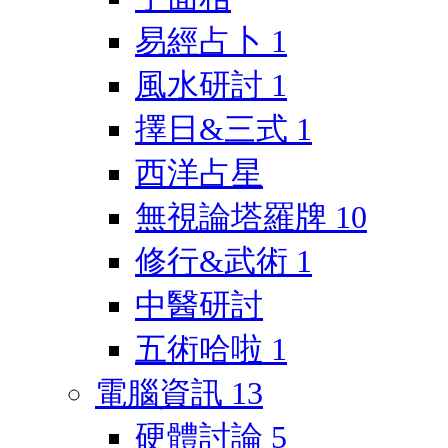
易經占卜
1
風水研討
1
擇日&三式
1
西洋占星
無視論塔羅牌
10
修行&武術
1
中醫研討
五術哈啦
1
電腦資訊
13
硬體討論
5