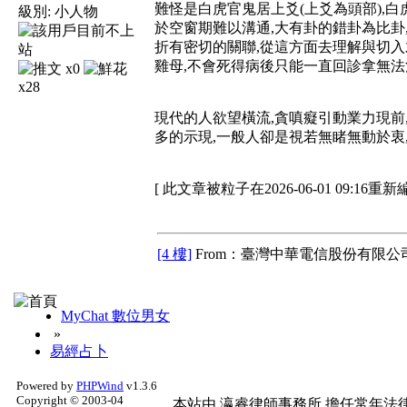
難怪是白虎官鬼居上爻(上爻為頭部),
級別:
小人物
於空窗期難以溝通,大有卦的錯卦為比卦
折有密切的關聯,從這方面去理解與切入
雞母,不會死得病後只能一直回診拿無法
x0
x28
現代的人欲望橫流,貪嗔癡引動業力現前
多的示現,一般人卻是視若無睹無動於衷,
[ 此文章被粒子在2026-06-01 09:16重新
[4 樓]
From：臺灣中華電信股份有限公司
MyChat 數位男女
»
易經占卜
Powered by
PHPWind
v1.3.6
Copyright © 2003-04
本站由
瀛睿律師事務所
擔任常年法律