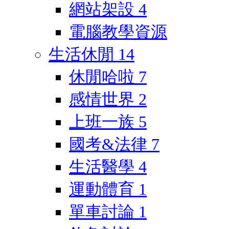
網站架設
4
電腦教學資源
生活休閒
14
休閒哈啦
7
感情世界
2
上班一族
5
國考&法律
7
生活醫學
4
運動體育
1
單車討論
1