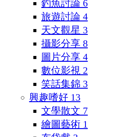
釣魚討論
6
旅遊討論
4
天文觀星
3
攝影分享
8
圖片分享
4
數位影視
2
笑話集錦
3
興趣嗜好
13
文學散文
7
繪圖藝術
1