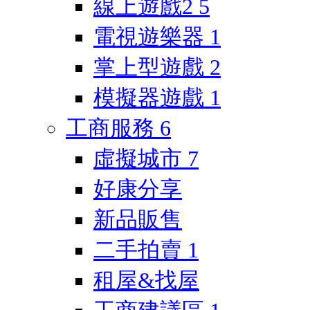
線上遊戲2
5
電視遊樂器
1
掌上型遊戲
2
模擬器遊戲
1
工商服務
6
虛擬城市
7
好康分享
新品販售
二手拍賣
1
租屋&找屋