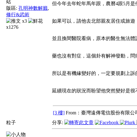
但今年去年蛇年馬年跟，農曆4跟5月
版區:
孔明神數解籤
,
修行&武術
x3
如果可以，請他去北部親友居住或旅遊
x1276
並且換間醫院看病，原本的醫生無法體
藥也沒有對症，這個卦有解神發動，問
所以是有機緣變好的，一定要規劃上訴
延續現在的狀況而盼望他突然變好是很
[3 樓]
From：臺灣遠傳電信股份有限公司
粒子
分享: