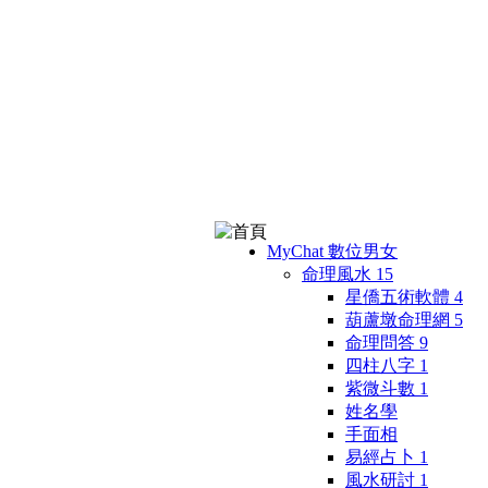
MyChat 數位男女
命理風水
15
星僑五術軟體
4
葫蘆墩命理網
5
命理問答
9
四柱八字
1
紫微斗數
1
姓名學
手面相
易經占卜
1
風水研討
1