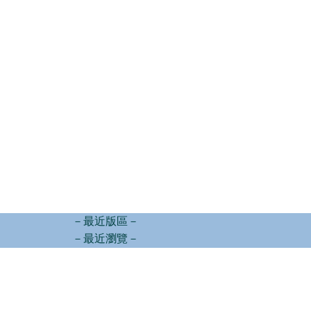
－最近版區－
－最近瀏覽－