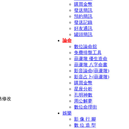
購買金幣
發送簡訊
預約簡訊
發送記錄
好友通訊
罐頭簡訊
論命
數位論命舘
免費排盤工具
葫蘆墩 優生造命
葫蘆墩 八字命書
影音論命(葫蘆墩)
影音占卜(葫蘆墩)
購買金幣
星座分析
孔明神數
周公解夢
數位命理街
娛樂
影 像 行 腳
數 位 造 型