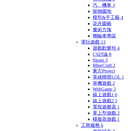
汽、機車
3
寵物園地
模型&手工藝
4
花卉園藝
魔術方塊
獨輪車專區
電玩遊戲
13
遊戲歡樂包
4
CS討論
8
Steam
3
MineCraft
2
東方Project
英雄聯盟LOL
1
單機遊戲
2
WebGame
3
線上遊戲1
6
線上遊戲2
5
電視遊樂器
1
掌上型遊戲
2
模擬器遊戲
1
工商服務
6