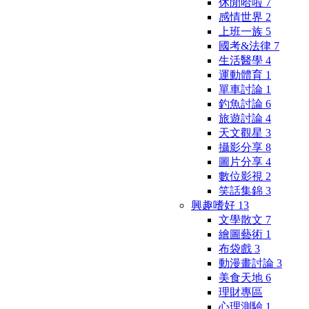
休閒哈啦
7
感情世界
2
上班一族
5
國考&法律
7
生活醫學
4
運動體育
1
單車討論
1
釣魚討論
6
旅遊討論
4
天文觀星
3
攝影分享
8
圖片分享
4
數位影視
2
笑話集錦
3
興趣嗜好
13
文學散文
7
繪圖藝術
1
布袋戲
3
動漫畫討論
3
美食天地
6
理財專區
心理測驗
1