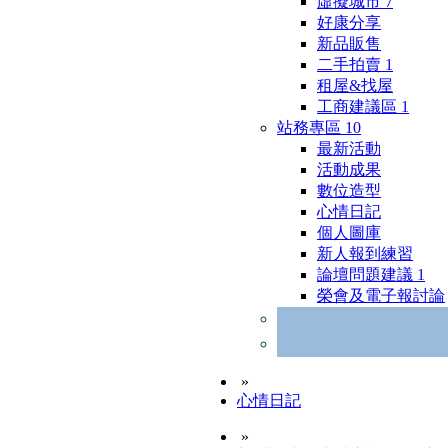
虛擬城市
7
好康分享
新品販售
二手拍賣
1
租屋&找屋
工商建議區
1
站務專區
10
最新活動
活動成果
數位造型
心情日記
個人圖庫
新人報到練習
論壇問題建議
1
榮會及電子報討論
»
心情日記
»