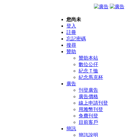
您尚未
登入
註冊
忘記密碼
搜尋
贊助
贊助本站
數位公仔
紀念Ｔ恤
紀念馬克杯
廣告
刊登廣告
廣告價格
線上申請刊登
用雅幣刊登
免費刊登
目前客戶
簡訊
簡訊說明