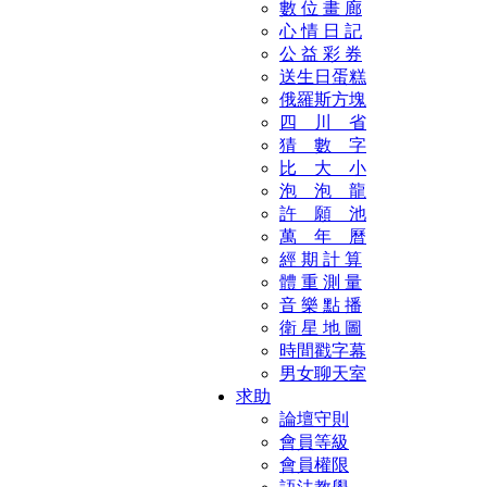
數 位 畫 廊
心 情 日 記
公 益 彩 券
送生日蛋糕
俄羅斯方塊
四 川 省
猜 數 字
比 大 小
泡 泡 龍
許 願 池
萬 年 曆
經 期 計 算
體 重 測 量
音 樂 點 播
衛 星 地 圖
時間戳字幕
男女聊天室
求助
論壇守則
會員等級
會員權限