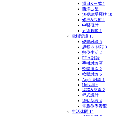
擇日&三式
1
西洋占星
無視論塔羅牌
10
修行&武術
1
中醫研討
五術哈啦
1
電腦資訊
13
硬體討論
5
超頻 & 開箱
3
數位生活
2
PDA 討論
手機討論區
軟體推薦
2
軟體討論
6
Apple 討論
1
Unix-like
網路&防毒
2
程式設計
網站架設
4
電腦教學資源
生活休閒
14