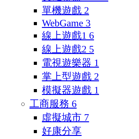
單機遊戲
2
WebGame
3
線上遊戲1
6
線上遊戲2
5
電視遊樂器
1
掌上型遊戲
2
模擬器遊戲
1
工商服務
6
虛擬城市
7
好康分享