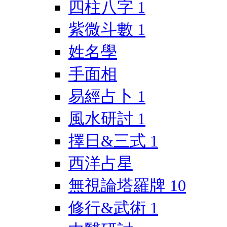
四柱八字
1
紫微斗數
1
姓名學
手面相
易經占卜
1
風水研討
1
擇日&三式
1
西洋占星
無視論塔羅牌
10
修行&武術
1