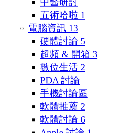
中醫研討
五術哈啦
1
電腦資訊
13
硬體討論
5
超頻 & 開箱
3
數位生活
2
PDA 討論
手機討論區
軟體推薦
2
軟體討論
6
Apple 討論
1