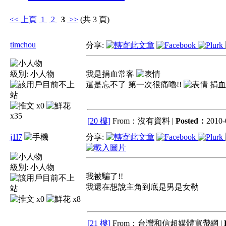
<<
上頁
1
2
3
>>
(共 3 頁)
timchou
分享:
級別:
小人物
我是捐血常客
還是忘不了 第一次很痛嚕!!
捐血
x0
x35
[20 樓]
From：沒有資料 |
Posted：
2010-
j1l7
分享:
級別:
小人物
我被騙了!!
我還在想說主角到底是男是女勒
x0
x8
[21 樓]
From：台灣和信超媒體寬帶網 |