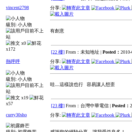
vincent2798
分享:
級別:
小人物
有創意
x0
x172
[22 樓]
From：未知地址 |
Posted：
2010-
熱呼呼
分享:
級別:
小人物
哇....這樣說也行 容易讓人想歪
x19
x57
[23 樓]
From：台灣中華電信 |
Posted：
2
curry30sho
分享:
級別:
初露鋒芒
感謝您的經驗分享，讓我受益良多！