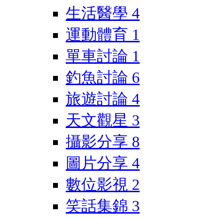
生活醫學
4
運動體育
1
單車討論
1
釣魚討論
6
旅遊討論
4
天文觀星
3
攝影分享
8
圖片分享
4
數位影視
2
笑話集錦
3