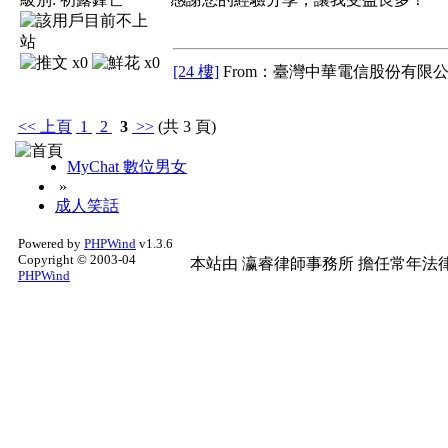
x0
x0
[24 樓]
From：臺灣中華電信股份有限公
<<
上頁
1
2
3
>>
(共 3 頁)
MyChat 數位男女
»
成人笑話
Powered by
PHPWind
v1.3.6
Copyright © 2003-04
本站由
瀛睿律師事務所
擔任常年法律
PHPWind