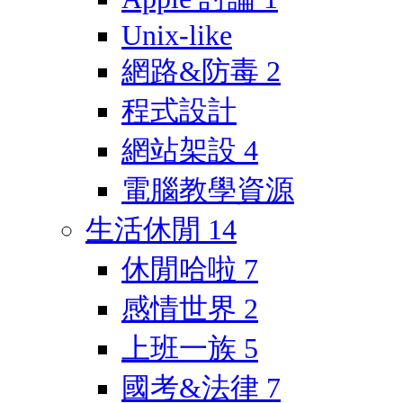
Unix-like
網路&防毒
2
程式設計
網站架設
4
電腦教學資源
生活休閒
14
休閒哈啦
7
感情世界
2
上班一族
5
國考&法律
7