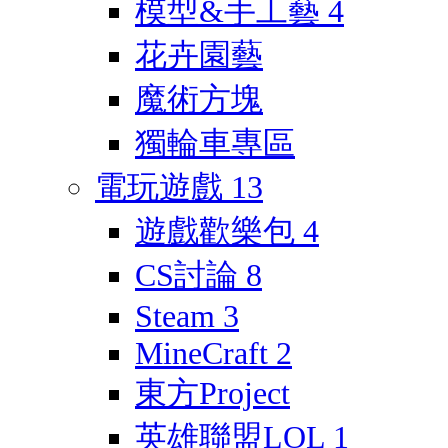
模型&手工藝
4
花卉園藝
魔術方塊
獨輪車專區
電玩遊戲
13
遊戲歡樂包
4
CS討論
8
Steam
3
MineCraft
2
東方Project
英雄聯盟LOL
1