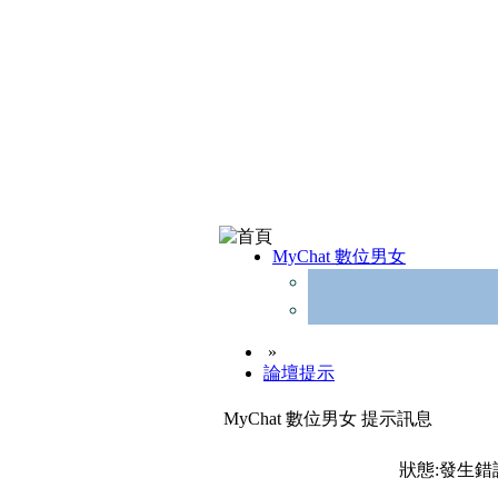
MyChat 數位男女
»
論壇提示
MyChat 數位男女 提示訊息
狀態:發生錯誤