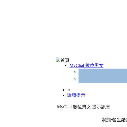
MyChat 數位男女
»
論壇提示
MyChat 數位男女 提示訊息
狀態:發生錯誤