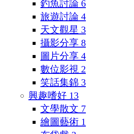
釣魚討論
6
旅遊討論
4
天文觀星
3
攝影分享
8
圖片分享
4
數位影視
2
笑話集錦
3
興趣嗜好
13
文學散文
7
繪圖藝術
1