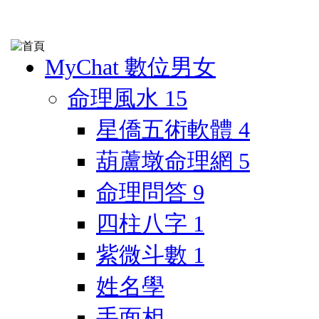
MyChat 數位男女
命理風水
15
星僑五術軟體
4
葫蘆墩命理網
5
命理問答
9
四柱八字
1
紫微斗數
1
姓名學
手面相