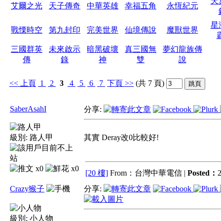
天
艾爾之光
天子傳奇
中華英雄
幸福五角
永恆紀元
星
戰慄時空
第九封印
完美世界
仙境傳說
魔獸世界
三國群英
未來啟示
暗黑破壞
真三國無
夢幻龍族傳
傳
錄
神
雙
說
<<
上頁
1
2
3
4
5
6
7
下頁
>>
(共 7 頁)
SaberAsahI
分享:
級別:
路人甲
其實 Deray改0比較好!
x0
x0
[20 樓]
From：台灣中華電信 |
Posted：
2
Crazy猴子
分享:
級別:
小人物