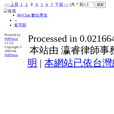
<<
上頁
1
2
3
4
5
6
7
下頁
>>
(共 7 頁)
MyChat 數位男女
»
多字部
Powered by
Processed in 0.021664
PHPWind
v1.3.6
本站由
瀛睿律師事
Copyright ©
2003-04
PHPWind
明
|
本網站已依台灣