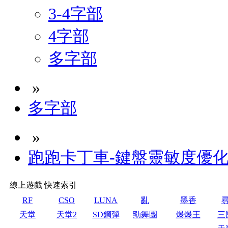
3-4字部
4字部
多字部
»
多字部
»
跑跑卡丁車-鍵盤靈敏度優化
線上遊戲 快速索引
RF
CSO
LUNA
亂
墨香
天堂
天堂2
SD鋼彈
勁舞團
爆爆王
三