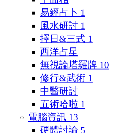
易經占卜
1
風水研討
1
擇日&三式
1
西洋占星
無視論塔羅牌
10
修行&武術
1
中醫研討
五術哈啦
1
電腦資訊
13
硬體討論
5