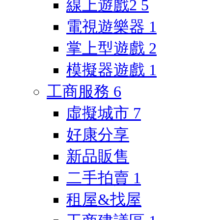
線上遊戲2
5
電視遊樂器
1
掌上型遊戲
2
模擬器遊戲
1
工商服務
6
虛擬城市
7
好康分享
新品販售
二手拍賣
1
租屋&找屋