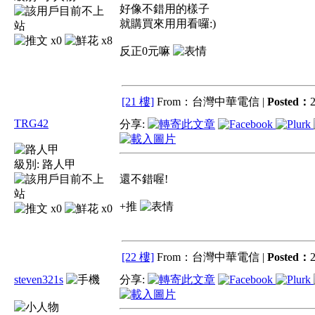
好像不錯用的樣子
就購買來用用看囉:)
x0
x8
反正0元嘛
[21 樓]
From：台灣中華電信 |
Posted：
2
TRG42
分享:
級別:
路人甲
還不錯喔!
+推
x0
x0
[22 樓]
From：台灣中華電信 |
Posted：
2
steven321s
分享: