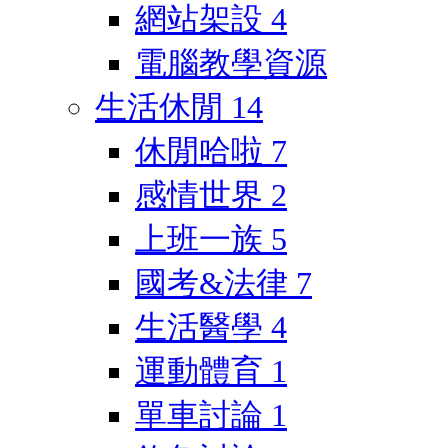
網站架設
4
電腦教學資源
生活休閒
14
休閒哈啦
7
感情世界
2
上班一族
5
國考&法律
7
生活醫學
4
運動體育
1
單車討論
1