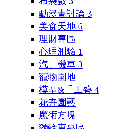
布袋戲
3
動漫畫討論
3
美食天地
6
理財專區
心理測驗
1
汽、機車
3
寵物園地
模型&手工藝
4
花卉園藝
魔術方塊
獨輪車專區