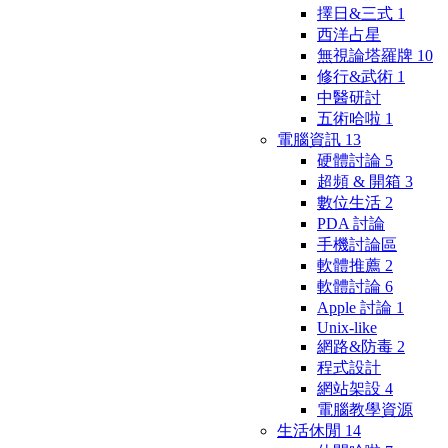
擇日&三式
1
西洋占星
無視論塔羅牌
10
修行&武術
1
中醫研討
五術哈啦
1
電腦資訊
13
硬體討論
5
超頻 & 開箱
3
數位生活
2
PDA 討論
手機討論區
軟體推薦
2
軟體討論
6
Apple 討論
1
Unix-like
網路&防毒
2
程式設計
網站架設
4
電腦教學資源
生活休閒
14