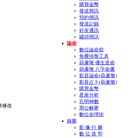
購買金幣
發送簡訊
預約簡訊
發送記錄
好友通訊
罐頭簡訊
論命
數位論命舘
免費排盤工具
葫蘆墩 優生造命
葫蘆墩 八字命書
影音論命(葫蘆墩)
影音占卜(葫蘆墩)
購買金幣
星座分析
孔明神數
周公解夢
數位命理街
娛樂
影 像 行 腳
數 位 造 型