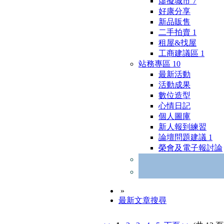
虛擬城市
7
好康分享
新品販售
二手拍賣
1
租屋&找屋
工商建議區
1
站務專區
10
最新活動
活動成果
數位造型
心情日記
個人圖庫
新人報到練習
論壇問題建議
1
榮會及電子報討論
»
最新文章搜尋