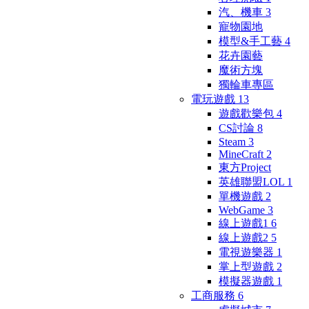
汽、機車
3
寵物園地
模型&手工藝
4
花卉園藝
魔術方塊
獨輪車專區
電玩遊戲
13
遊戲歡樂包
4
CS討論
8
Steam
3
MineCraft
2
東方Project
英雄聯盟LOL
1
單機遊戲
2
WebGame
3
線上遊戲1
6
線上遊戲2
5
電視遊樂器
1
掌上型遊戲
2
模擬器遊戲
1
工商服務
6