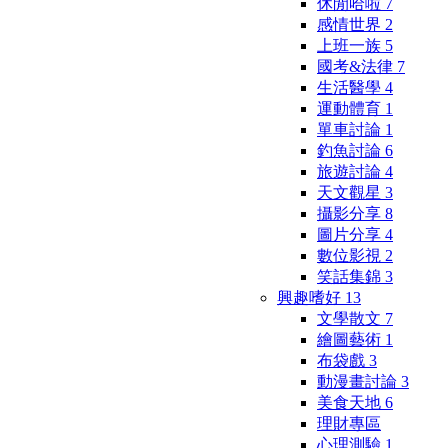
休閒哈啦
7
感情世界
2
上班一族
5
國考&法律
7
生活醫學
4
運動體育
1
單車討論
1
釣魚討論
6
旅遊討論
4
天文觀星
3
攝影分享
8
圖片分享
4
數位影視
2
笑話集錦
3
興趣嗜好
13
文學散文
7
繪圖藝術
1
布袋戲
3
動漫畫討論
3
美食天地
6
理財專區
心理測驗
1