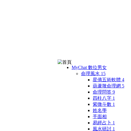
MyChat 數位男女
命理風水
15
星僑五術軟體
4
葫蘆墩命理網
5
命理問答
9
四柱八字
1
紫微斗數
1
姓名學
手面相
易經占卜
1
風水研討
1