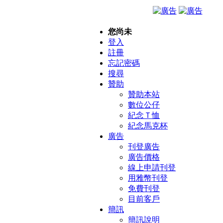
您尚未
登入
註冊
忘記密碼
搜尋
贊助
贊助本站
數位公仔
紀念Ｔ恤
紀念馬克杯
廣告
刊登廣告
廣告價格
線上申請刊登
用雅幣刊登
免費刊登
目前客戶
簡訊
簡訊說明