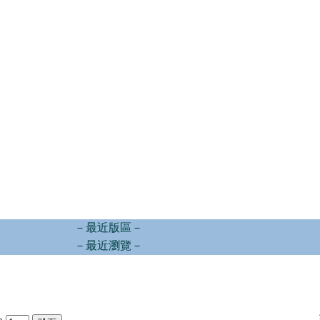
－最近版區－
－最近瀏覽－