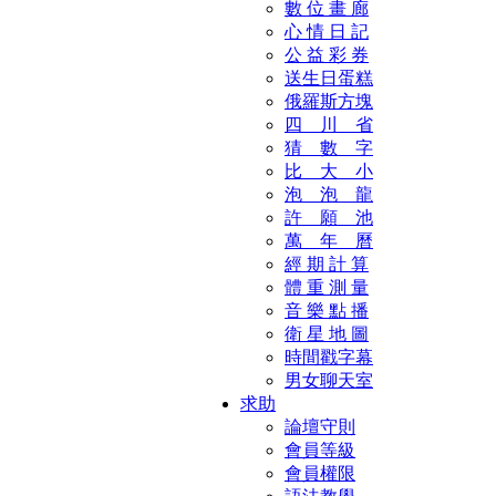
數 位 畫 廊
心 情 日 記
公 益 彩 券
送生日蛋糕
俄羅斯方塊
四 川 省
猜 數 字
比 大 小
泡 泡 龍
許 願 池
萬 年 曆
經 期 計 算
體 重 測 量
音 樂 點 播
衛 星 地 圖
時間戳字幕
男女聊天室
求助
論壇守則
會員等級
會員權限