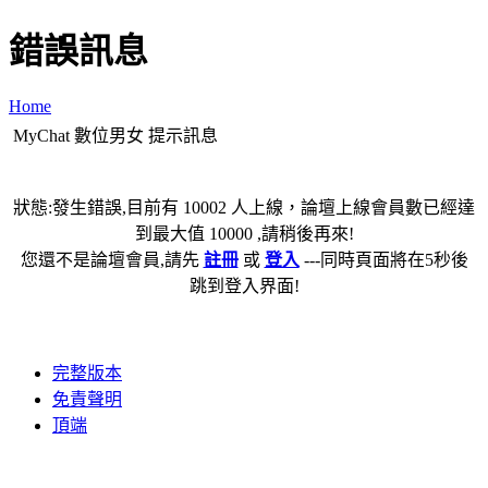
錯誤訊息
Home
MyChat 數位男女 提示訊息
狀態:發生錯誤,目前有 10002 人上線，論壇上線會員數已經達
到最大值 10000 ,請稍後再來!
您還不是論壇會員,請先
註冊
或
登入
---同時頁面將在5秒後
跳到登入界面!
完整版本
免責聲明
頂端