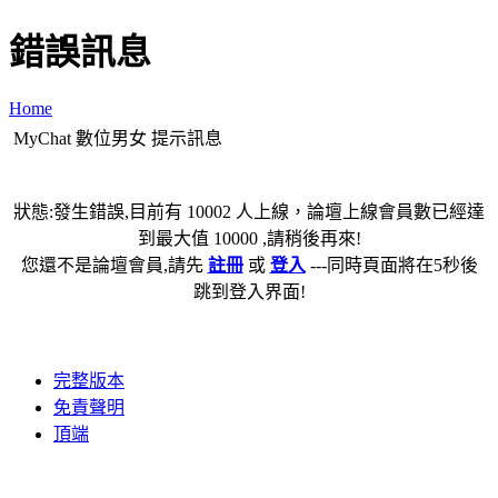
錯誤訊息
Home
MyChat 數位男女 提示訊息
狀態:發生錯誤,目前有 10002 人上線，論壇上線會員數已經達
到最大值 10000 ,請稍後再來!
您還不是論壇會員,請先
註冊
或
登入
---同時頁面將在5秒後
跳到登入界面!
完整版本
免責聲明
頂端