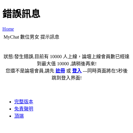
錯誤訊息
Home
MyChat 數位男女 提示訊息
狀態:發生錯誤,目前有 10000 人上線，論壇上線會員數已經達
到最大值 10000 ,請稍後再來!
您還不是論壇會員,請先
註冊
或
登入
---同時頁面將在5秒後
跳到登入界面!
完整版本
免責聲明
頂端