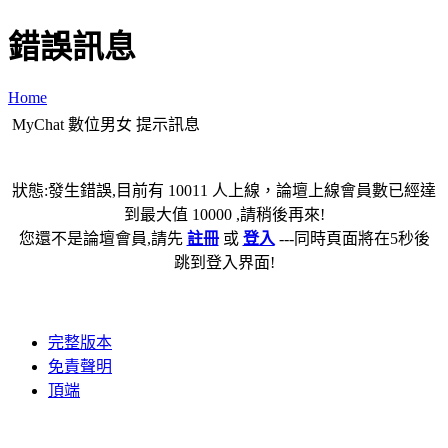
錯誤訊息
Home
MyChat 數位男女 提示訊息
狀態:發生錯誤,目前有 10011 人上線，論壇上線會員數已經達
到最大值 10000 ,請稍後再來!
您還不是論壇會員,請先
註冊
或
登入
---同時頁面將在5秒後
跳到登入界面!
完整版本
免責聲明
頂端