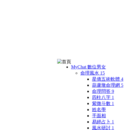
MyChat 數位男女
命理風水
15
星僑五術軟體
4
葫蘆墩命理網
5
命理問答
9
四柱八字
1
紫微斗數
1
姓名學
手面相
易經占卜
1
風水研討
1