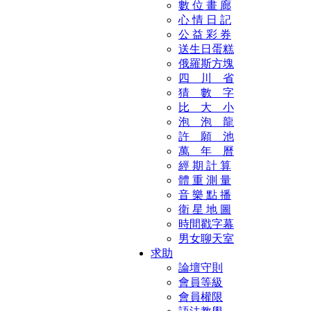
數 位 畫 廊
心 情 日 記
公 益 彩 券
送生日蛋糕
俄羅斯方塊
四 川 省
猜 數 字
比 大 小
泡 泡 龍
許 願 池
萬 年 曆
經 期 計 算
體 重 測 量
音 樂 點 播
衛 星 地 圖
時間戳字幕
男女聊天室
求助
論壇守則
會員等級
會員權限