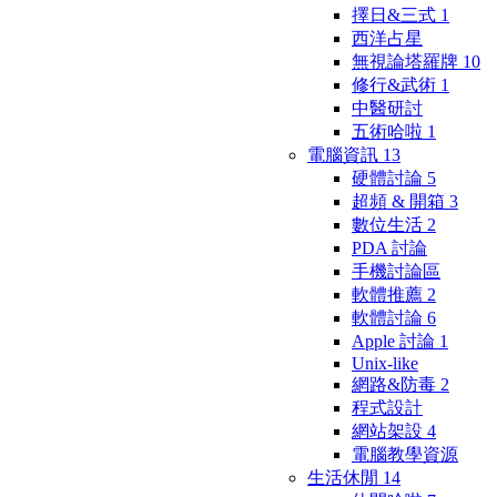
擇日&三式
1
西洋占星
無視論塔羅牌
10
修行&武術
1
中醫研討
五術哈啦
1
電腦資訊
13
硬體討論
5
超頻 & 開箱
3
數位生活
2
PDA 討論
手機討論區
軟體推薦
2
軟體討論
6
Apple 討論
1
Unix-like
網路&防毒
2
程式設計
網站架設
4
電腦教學資源
生活休閒
14