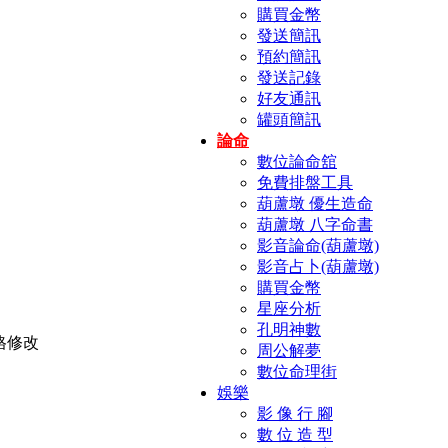
購買金幣
發送簡訊
預約簡訊
發送記錄
好友通訊
罐頭簡訊
論命
數位論命舘
免費排盤工具
葫蘆墩 優生造命
葫蘆墩 八字命書
影音論命(葫蘆墩)
影音占卜(葫蘆墩)
購買金幣
星座分析
孔明神數
周公解夢
數位命理街
娛樂
影 像 行 腳
數 位 造 型