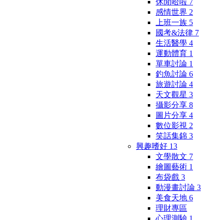
休閒哈啦
7
感情世界
2
上班一族
5
國考&法律
7
生活醫學
4
運動體育
1
單車討論
1
釣魚討論
6
旅遊討論
4
天文觀星
3
攝影分享
8
圖片分享
4
數位影視
2
笑話集錦
3
興趣嗜好
13
文學散文
7
繪圖藝術
1
布袋戲
3
動漫畫討論
3
美食天地
6
理財專區
心理測驗
1