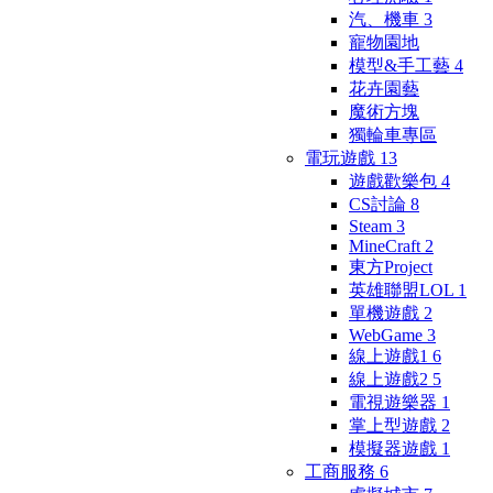
汽、機車
3
寵物園地
模型&手工藝
4
花卉園藝
魔術方塊
獨輪車專區
電玩遊戲
13
遊戲歡樂包
4
CS討論
8
Steam
3
MineCraft
2
東方Project
英雄聯盟LOL
1
單機遊戲
2
WebGame
3
線上遊戲1
6
線上遊戲2
5
電視遊樂器
1
掌上型遊戲
2
模擬器遊戲
1
工商服務
6