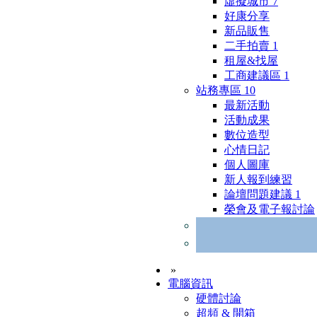
虛擬城市
7
好康分享
新品販售
二手拍賣
1
租屋&找屋
工商建議區
1
站務專區
10
最新活動
活動成果
數位造型
心情日記
個人圖庫
新人報到練習
論壇問題建議
1
榮會及電子報討論
»
電腦資訊
硬體討論
超頻 & 開箱