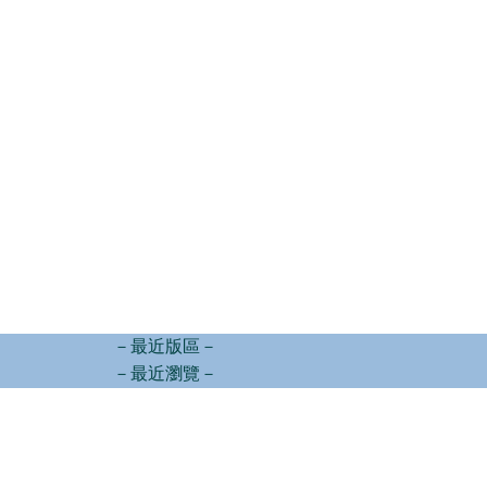
－最近版區－
－最近瀏覽－