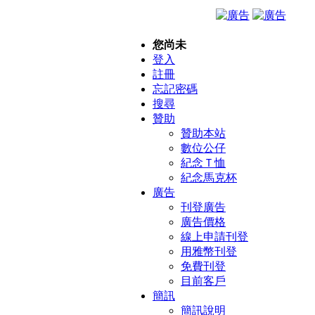
您尚未
登入
註冊
忘記密碼
搜尋
贊助
贊助本站
數位公仔
紀念Ｔ恤
紀念馬克杯
廣告
刊登廣告
廣告價格
線上申請刊登
用雅幣刊登
免費刊登
目前客戶
簡訊
簡訊說明