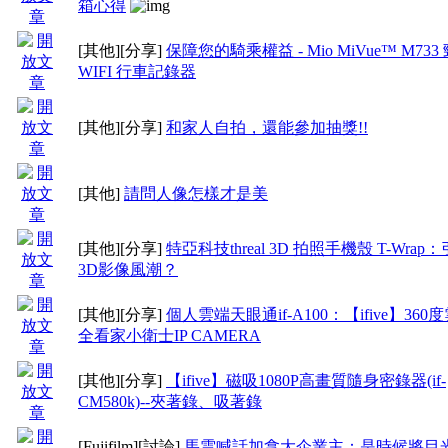
箱心得
[其他]
[分享]
保障您的騎乘權益 - Mio MiVue™ M733
WIFI 行車記錄器
[其他]
[分享]
和家人自拍，還能參加抽獎!!
[其他]
請問人像怎樣才是美
[其他]
[分享]
特亞科技threal 3D 拍照手機殼 T-Wra
3D影像風潮？
[其他]
[分享]
個人雲端天眼通if-A100：【ifive】360
全看家小衛士IP CAMERA
[其他]
[分享]
【ifive】磁吸1080P高畫質隨身密錄器(if-
CM580k)--夾著錄、吸著錄
[Fujifilm]
[討論]
馬雲喊話加拿大企業主：是時候將目