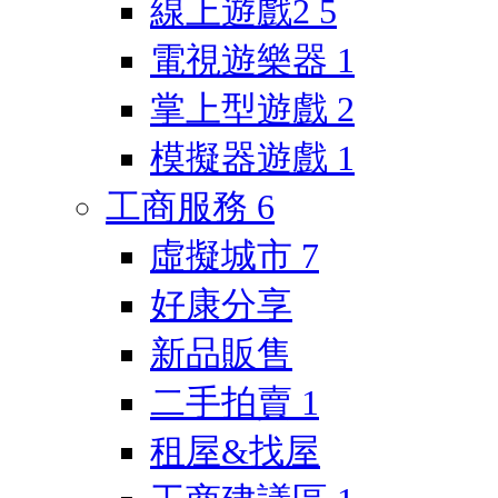
線上遊戲2
5
電視遊樂器
1
掌上型遊戲
2
模擬器遊戲
1
工商服務
6
虛擬城市
7
好康分享
新品販售
二手拍賣
1
租屋&找屋