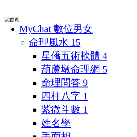
MyChat 數位男女
命理風水
15
星僑五術軟體
4
葫蘆墩命理網
5
命理問答
9
四柱八字
1
紫微斗數
1
姓名學
手面相