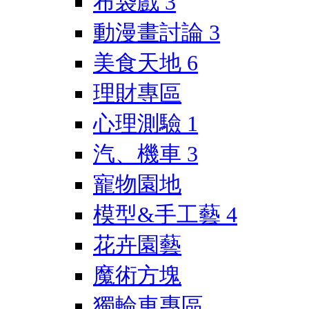
布袋戲
3
動漫畫討論
3
美食天地
6
理財專區
心理測驗
1
汽、機車
3
寵物園地
模型&手工藝
4
花卉園藝
魔術方塊
獨輪車專區