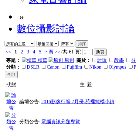
»
數位攝影討論
<<
1
2
3
4
5
下頁
>>
(共 61 頁)
專題：
精華
原創
關於：
討論
教學
分
分類：
DSLR
Canon
Fujifilm
Nikon
Olympus
P
狀態
主 題
論壇公告:
2016影像行腳 7月份-苑裡純樸小鎮
分類公告:
電腦資訊分類導覽