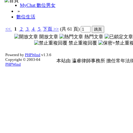
MyChat 數位男女
»
數位生活
<<
1
2
3
4
5
下頁
>>
(共 61 頁)
開放文章
熱門文章
禁止重複回覆
Powered by
PHPWind
v1.3.6
Copyright © 2003-04
本站由
瀛睿律師事務所
擔任常年法律
PHPWind