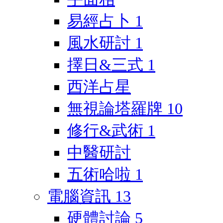
易經占卜
1
風水研討
1
擇日&三式
1
西洋占星
無視論塔羅牌
10
修行&武術
1
中醫研討
五術哈啦
1
電腦資訊
13
硬體討論
5