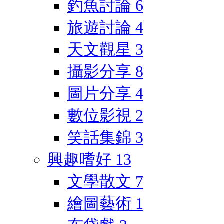
釣魚討論
6
旅遊討論
4
天文觀星
3
攝影分享
8
圖片分享
4
數位影視
2
笑話集錦
3
興趣嗜好
13
文學散文
7
繪圖藝術
1