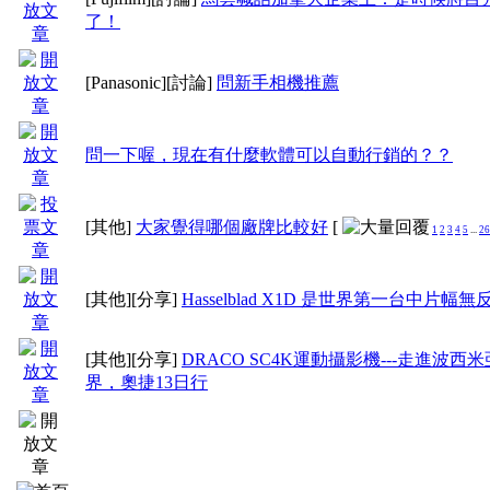
了！
[Panasonic]
[討論]
問新手相機推薦
問一下喔，現在有什麼軟體可以自動行銷的？？
[其他]
大家覺得哪個廠牌比較好
[
1
2
3
4
5
...
26
[其他]
[分享]
Hasselblad X1D 是世界第一台中片幅
[其他]
[分享]
DRACO SC4K運動攝影機---走進波西
界，奧捷13日行