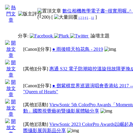
數位相機教學電子書~很實用喔..^_^
(+200)
[
]
1
2
3
4
5
...
11
分享:
論壇主題
[Canon]
[分享]
● 雨後晴天拍花鳥 - 2019
[其他]
[分享]
惠通 S32 電子防潮箱控溫旋扭故障更換
[Canon]
[分享]
● 鄧紫棋世界巡迴演唱會香港站 2017 -- 
"Queen of Hearts"
[其他]
[活動]
ViewSonic 5th ColorPro Awards「Momen
動」國際視覺藝術暨攝影展體驗分享
[其他]
[活動]
ViewSonic 2023 ColorPro Awards以
際攝影展與新品分享