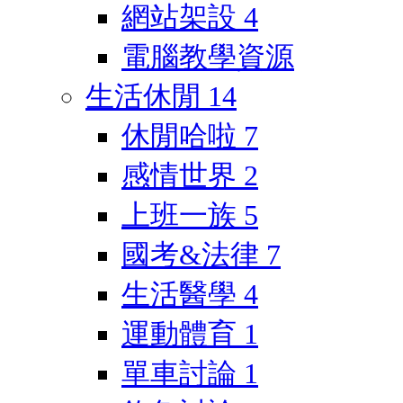
網站架設
4
電腦教學資源
生活休閒
14
休閒哈啦
7
感情世界
2
上班一族
5
國考&法律
7
生活醫學
4
運動體育
1
單車討論
1