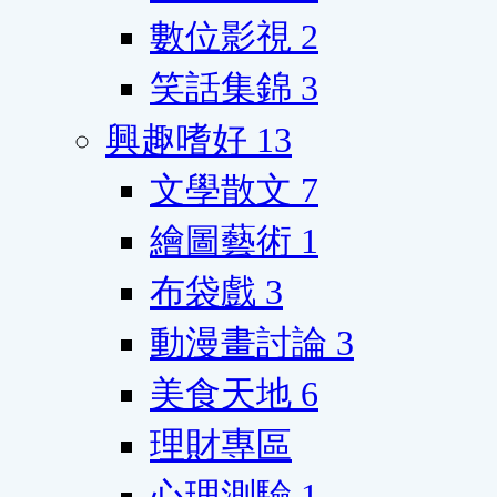
數位影視
2
笑話集錦
3
興趣嗜好
13
文學散文
7
繪圖藝術
1
布袋戲
3
動漫畫討論
3
美食天地
6
理財專區
心理測驗
1