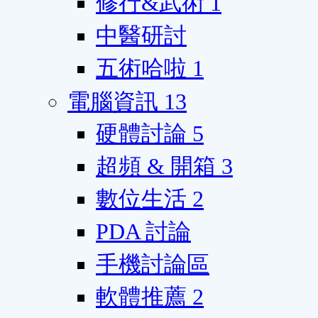
修行&武術
1
中醫研討
五術哈啦
1
電腦資訊
13
硬體討論
5
超頻 & 開箱
3
數位生活
2
PDA 討論
手機討論區
軟體推薦
2