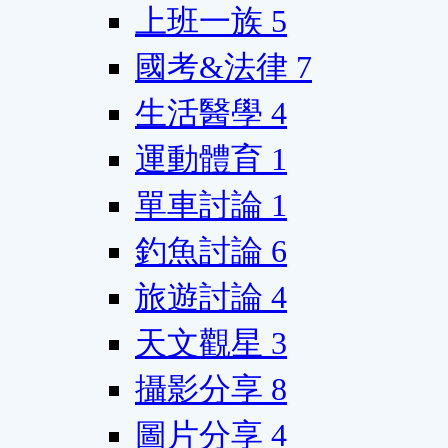
上班一族
5
國考&法律
7
生活醫學
4
運動體育
1
單車討論
1
釣魚討論
6
旅遊討論
4
天文觀星
3
攝影分享
8
圖片分享
4