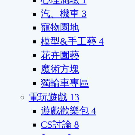
汽、機車
3
寵物園地
模型&手工藝
4
花卉園藝
魔術方塊
獨輪車專區
電玩遊戲
13
遊戲歡樂包
4
CS討論
8