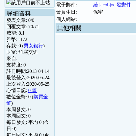
電子郵件:
給 jacobjoe 發郵件
會員生日:
保密
詳細資料
個人網站:
發表文章:
0
/
0
回覆文章:
70
/
71
其他相關
威望:
8.1
雅幣:
-172
存款:
0
(
男女銀行
)
財富:
飢寒交迫
來自:
支持度:
0
註冊時間:
2013-04-14
最後登入:
2020-05-24
上次登入:
2020-05-25
心情日記:
0 篇
數位金幣:
0
(
購買金
幣
)
本周發文:
0
本周回文:
0
每日發文: 平均
0
(今
日:
0
)
每日回文: 平均
0
(今