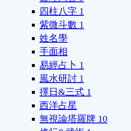
四柱八字
1
紫微斗數
1
姓名學
手面相
易經占卜
1
風水研討
1
擇日&三式
1
西洋占星
無視論塔羅牌
10