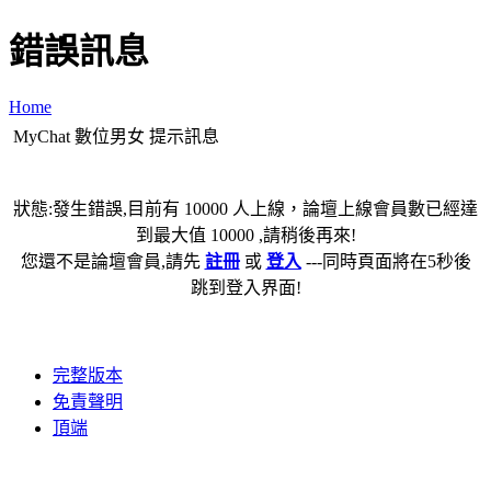
錯誤訊息
Home
MyChat 數位男女 提示訊息
狀態:發生錯誤,目前有 10000 人上線，論壇上線會員數已經達
到最大值 10000 ,請稍後再來!
您還不是論壇會員,請先
註冊
或
登入
---同時頁面將在5秒後
跳到登入界面!
完整版本
免責聲明
頂端