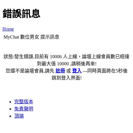
錯誤訊息
Home
MyChat 數位男女 提示訊息
狀態:發生錯誤,目前有 10006 人上線，論壇上線會員數已經達
到最大值 10000 ,請稍後再來!
您還不是論壇會員,請先
註冊
或
登入
---同時頁面將在5秒後
跳到登入界面!
完整版本
免責聲明
頂端