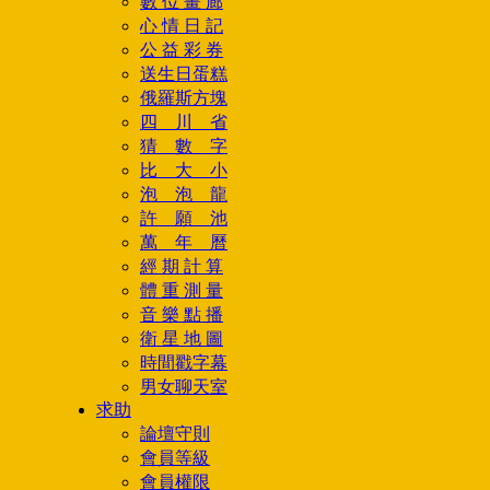
數 位 畫 廊
心 情 日 記
公 益 彩 券
送生日蛋糕
俄羅斯方塊
四 川 省
猜 數 字
比 大 小
泡 泡 龍
許 願 池
萬 年 曆
經 期 計 算
體 重 測 量
音 樂 點 播
衛 星 地 圖
時間戳字幕
男女聊天室
求助
論壇守則
會員等級
會員權限