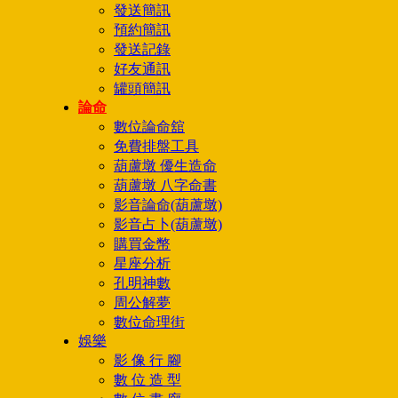
發送簡訊
預約簡訊
發送記錄
好友通訊
罐頭簡訊
論命
數位論命舘
免費排盤工具
葫蘆墩 優生造命
葫蘆墩 八字命書
影音論命(葫蘆墩)
影音占卜(葫蘆墩)
購買金幣
星座分析
孔明神數
周公解夢
數位命理街
娛樂
影 像 行 腳
數 位 造 型