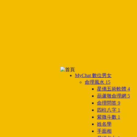
MyChat 數位男女
命理風水
15
星僑五術軟體
4
葫蘆墩命理網
5
命理問答
9
四柱八字
1
紫微斗數
1
姓名學
手面相