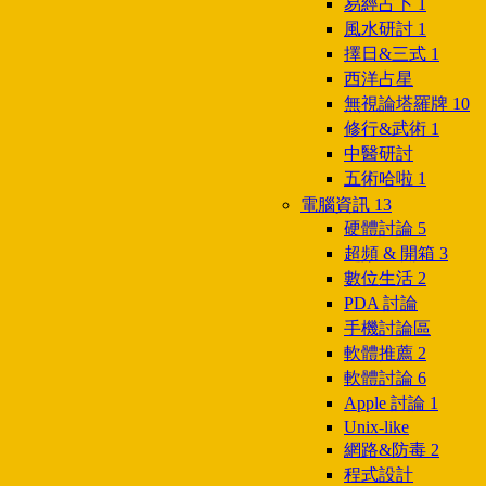
易經占卜
1
風水研討
1
擇日&三式
1
西洋占星
無視論塔羅牌
10
修行&武術
1
中醫研討
五術哈啦
1
電腦資訊
13
硬體討論
5
超頻 & 開箱
3
數位生活
2
PDA 討論
手機討論區
軟體推薦
2
軟體討論
6
Apple 討論
1
Unix-like
網路&防毒
2
程式設計