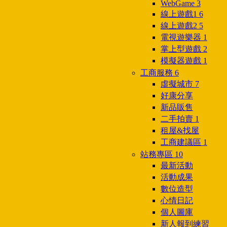
WebGame
3
線上遊戲1
6
線上遊戲2
5
電視遊樂器
1
掌上型遊戲
2
模擬器遊戲
1
工商服務
6
虛擬城市
7
好康分享
新品販售
二手拍賣
1
租屋&找屋
工商建議區
1
站務專區
10
最新活動
活動成果
數位造型
心情日記
個人圖庫
新人報到練習