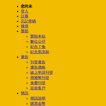
您尚未
登入
註冊
忘記密碼
搜尋
贊助
贊助本站
數位公仔
紀念Ｔ恤
紀念馬克杯
廣告
刊登廣告
廣告價格
線上申請刊登
用雅幣刊登
免費刊登
目前客戶
簡訊
簡訊說明
購買金幣