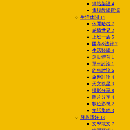
網站架設
4
電腦教學資源
生活休閒
14
休閒哈啦
7
感情世界
2
上班一族
5
國考&法律
7
生活醫學
4
運動體育
1
單車討論
1
釣魚討論
6
旅遊討論
4
天文觀星
3
攝影分享
8
圖片分享
4
數位影視
2
笑話集錦
3
興趣嗜好
13
文學散文
7