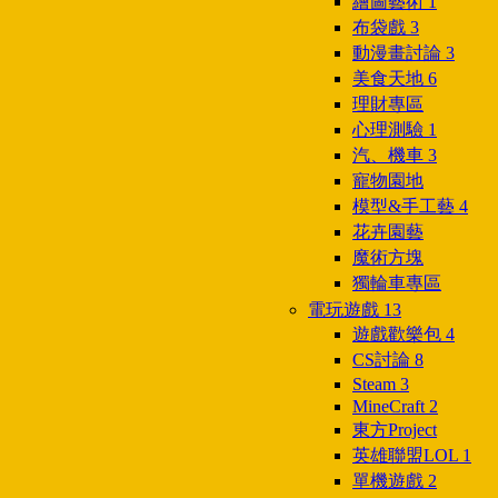
繪圖藝術
1
布袋戲
3
動漫畫討論
3
美食天地
6
理財專區
心理測驗
1
汽、機車
3
寵物園地
模型&手工藝
4
花卉園藝
魔術方塊
獨輪車專區
電玩遊戲
13
遊戲歡樂包
4
CS討論
8
Steam
3
MineCraft
2
東方Project
英雄聯盟LOL
1
單機遊戲
2