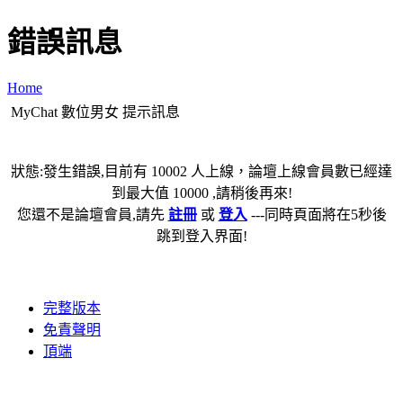
錯誤訊息
Home
MyChat 數位男女 提示訊息
狀態:發生錯誤,目前有 10002 人上線，論壇上線會員數已經達
到最大值 10000 ,請稍後再來!
您還不是論壇會員,請先
註冊
或
登入
---同時頁面將在5秒後
跳到登入界面!
完整版本
免責聲明
頂端