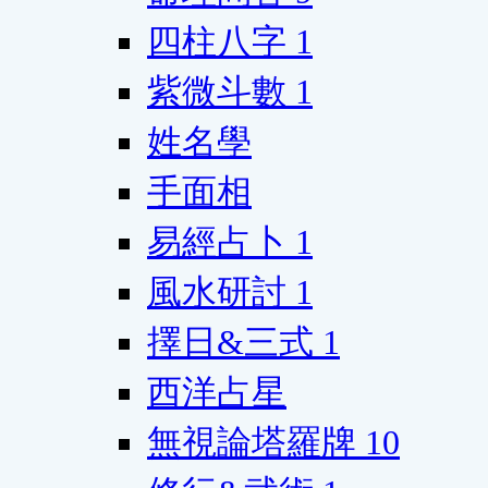
四柱八字
1
紫微斗數
1
姓名學
手面相
易經占卜
1
風水研討
1
擇日&三式
1
西洋占星
無視論塔羅牌
10