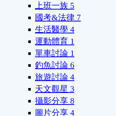
上班一族
5
國考&法律
7
生活醫學
4
運動體育
1
單車討論
1
釣魚討論
6
旅遊討論
4
天文觀星
3
攝影分享
8
圖片分享
4