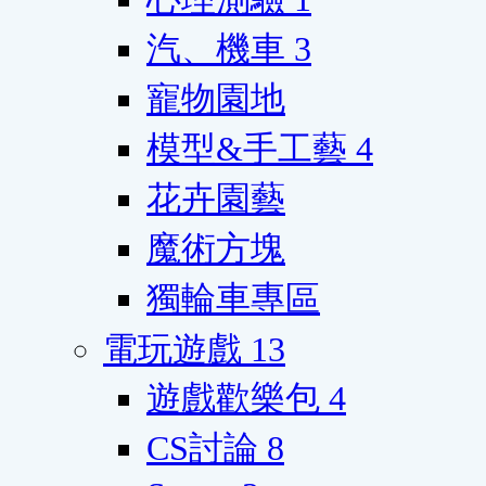
汽、機車
3
寵物園地
模型&手工藝
4
花卉園藝
魔術方塊
獨輪車專區
電玩遊戲
13
遊戲歡樂包
4
CS討論
8