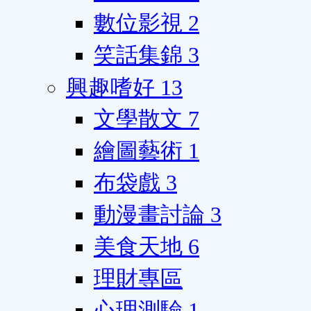
數位影視
2
笑話集錦
3
興趣嗜好
13
文學散文
7
繪圖藝術
1
布袋戲
3
動漫畫討論
3
美食天地
6
理財專區
心理測驗
1