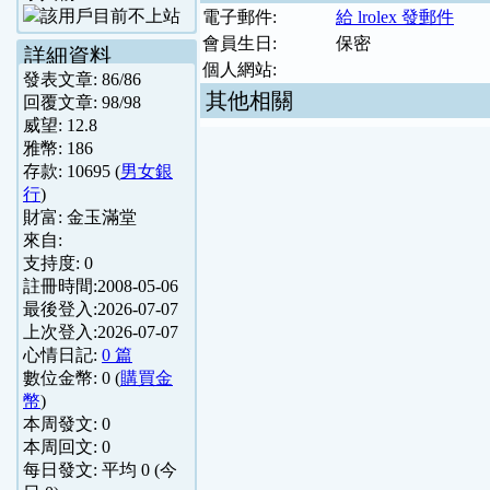
電子郵件:
給 lrolex 發郵件
會員生日:
保密
詳細資料
個人網站:
發表文章:
86
/
86
其他相關
回覆文章:
98
/
98
威望:
12.8
雅幣:
186
存款:
10695
(
男女銀
行
)
財富:
金玉滿堂
來自:
支持度:
0
註冊時間:
2008-05-06
最後登入:
2026-07-07
上次登入:
2026-07-07
心情日記:
0 篇
數位金幣:
0
(
購買金
幣
)
本周發文:
0
本周回文:
0
每日發文: 平均
0
(今