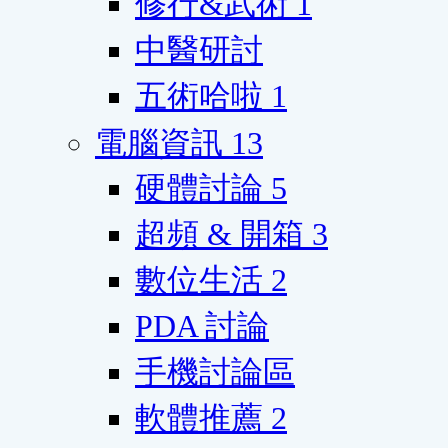
修行&武術
1
中醫研討
五術哈啦
1
電腦資訊
13
硬體討論
5
超頻 & 開箱
3
數位生活
2
PDA 討論
手機討論區
軟體推薦
2