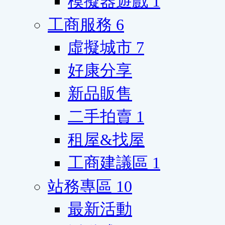
模擬器遊戲
1
工商服務
6
虛擬城市
7
好康分享
新品販售
二手拍賣
1
租屋&找屋
工商建議區
1
站務專區
10
最新活動