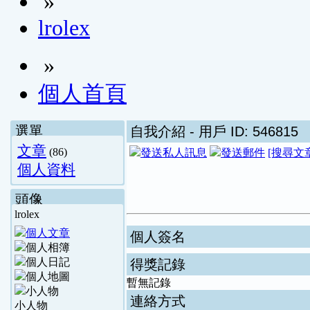
»
lrolex
»
個人首頁
選單
自我介紹
- 用戶 ID: 546815
文章
(86)
[搜尋文
個人資料
頭像
lrolex
個人簽名
得獎記錄
暫無記錄
連絡方式
小人物