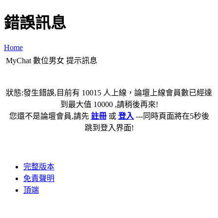
錯誤訊息
Home
MyChat 數位男女 提示訊息
狀態:發生錯誤,目前有 10015 人上線，論壇上線會員數已經達
到最大值 10000 ,請稍後再來!
您還不是論壇會員,請先
註冊
或
登入
---同時頁面將在5秒後
跳到登入界面!
完整版本
免責聲明
頂端