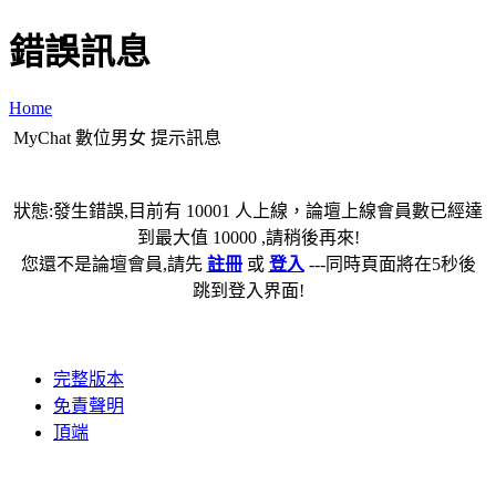
錯誤訊息
Home
MyChat 數位男女 提示訊息
狀態:發生錯誤,目前有 10001 人上線，論壇上線會員數已經達
到最大值 10000 ,請稍後再來!
您還不是論壇會員,請先
註冊
或
登入
---同時頁面將在5秒後
跳到登入界面!
完整版本
免責聲明
頂端