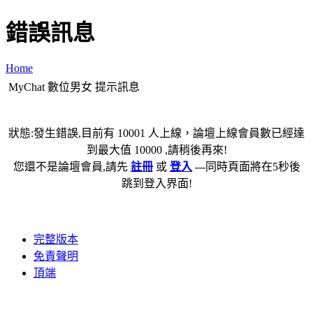
錯誤訊息
Home
MyChat 數位男女 提示訊息
狀態:發生錯誤,目前有 10001 人上線，論壇上線會員數已經達
到最大值 10000 ,請稍後再來!
您還不是論壇會員,請先
註冊
或
登入
---同時頁面將在5秒後
跳到登入界面!
完整版本
免責聲明
頂端