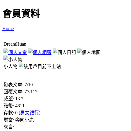
會員資料
Home
DreamHuan
小人物
發表文章:
7
/
10
回覆文章:
77
/
117
威望:
13.2
雅幣:
4811
存款:
0
(
男女銀行
)
財富:
奔向小康
來自: