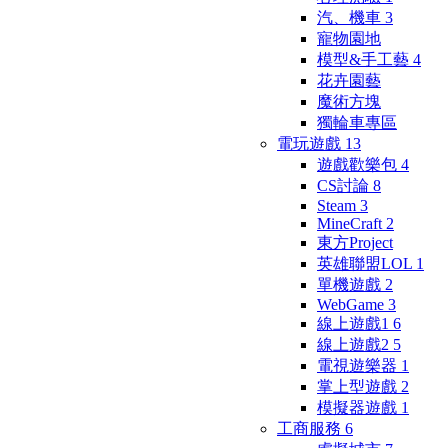
汽、機車
3
寵物園地
模型&手工藝
4
花卉園藝
魔術方塊
獨輪車專區
電玩遊戲
13
遊戲歡樂包
4
CS討論
8
Steam
3
MineCraft
2
東方Project
英雄聯盟LOL
1
單機遊戲
2
WebGame
3
線上遊戲1
6
線上遊戲2
5
電視遊樂器
1
掌上型遊戲
2
模擬器遊戲
1
工商服務
6