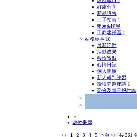
虛擬城市
7
好康分享
新品販售
二手拍賣
1
租屋&找屋
工商建議區
1
站務專區
10
最新活動
活動成果
數位造型
心情日記
個人圖庫
新人報到練習
論壇問題建議
1
榮會及電子報討論
»
數位畫廊
<<
1
2
3
4
5
下頁
>>
(共 361 