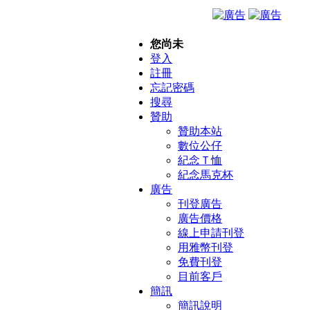
您尚未
登入
註冊
忘記密碼
搜尋
贊助
贊助本站
數位公仔
紀念Ｔ恤
紀念馬克杯
廣告
刊登廣告
廣告價格
線上申請刊登
用雅幣刊登
免費刊登
目前客戶
簡訊
簡訊說明