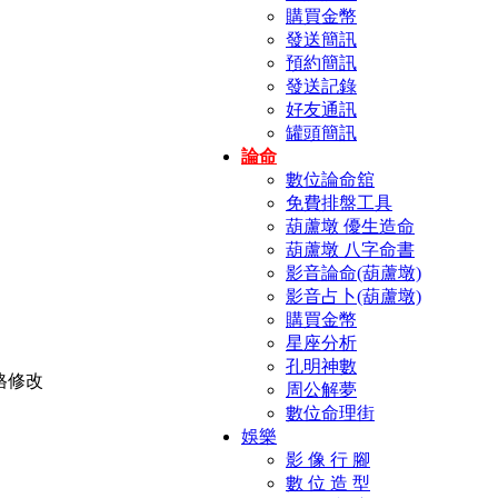
購買金幣
發送簡訊
預約簡訊
發送記錄
好友通訊
罐頭簡訊
論命
數位論命舘
免費排盤工具
葫蘆墩 優生造命
葫蘆墩 八字命書
影音論命(葫蘆墩)
影音占卜(葫蘆墩)
購買金幣
星座分析
孔明神數
周公解夢
數位命理街
娛樂
影 像 行 腳
數 位 造 型