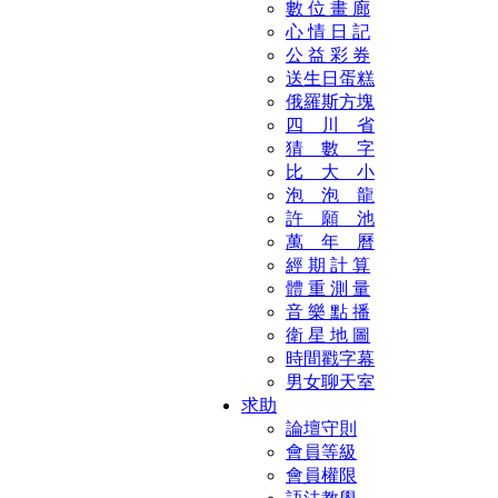
數 位 畫 廊
心 情 日 記
公 益 彩 券
送生日蛋糕
俄羅斯方塊
四 川 省
猜 數 字
比 大 小
泡 泡 龍
許 願 池
萬 年 曆
經 期 計 算
體 重 測 量
音 樂 點 播
衛 星 地 圖
時間戳字幕
男女聊天室
求助
論壇守則
會員等級
會員權限