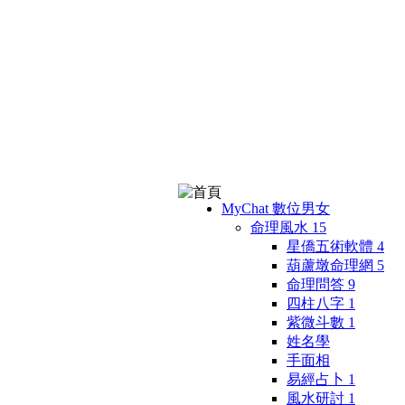
MyChat 數位男女
命理風水
15
星僑五術軟體
4
葫蘆墩命理網
5
命理問答
9
四柱八字
1
紫微斗數
1
姓名學
手面相
易經占卜
1
風水研討
1