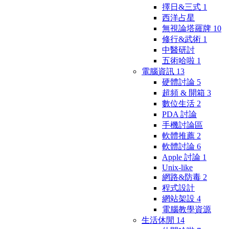
擇日&三式
1
西洋占星
無視論塔羅牌
10
修行&武術
1
中醫研討
五術哈啦
1
電腦資訊
13
硬體討論
5
超頻 & 開箱
3
數位生活
2
PDA 討論
手機討論區
軟體推薦
2
軟體討論
6
Apple 討論
1
Unix-like
網路&防毒
2
程式設計
網站架設
4
電腦教學資源
生活休閒
14