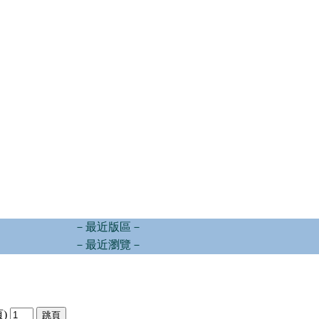
－最近版區－
－最近瀏覽－
頁)