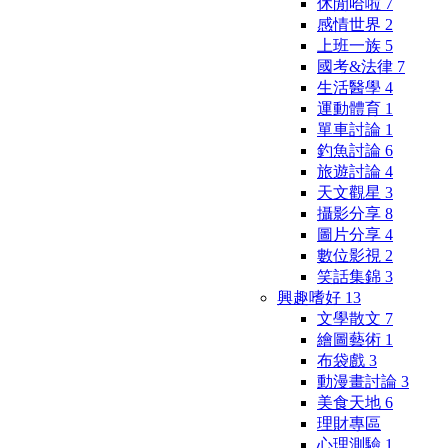
休閒哈啦
7
感情世界
2
上班一族
5
國考&法律
7
生活醫學
4
運動體育
1
單車討論
1
釣魚討論
6
旅遊討論
4
天文觀星
3
攝影分享
8
圖片分享
4
數位影視
2
笑話集錦
3
興趣嗜好
13
文學散文
7
繪圖藝術
1
布袋戲
3
動漫畫討論
3
美食天地
6
理財專區
心理測驗
1