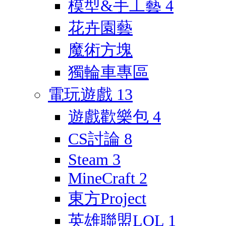
模型&手工藝
4
花卉園藝
魔術方塊
獨輪車專區
電玩遊戲
13
遊戲歡樂包
4
CS討論
8
Steam
3
MineCraft
2
東方Project
英雄聯盟LOL
1