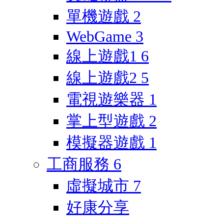
單機遊戲
2
WebGame
3
線上遊戲1
6
線上遊戲2
5
電視遊樂器
1
掌上型遊戲
2
模擬器遊戲
1
工商服務
6
虛擬城市
7
好康分享