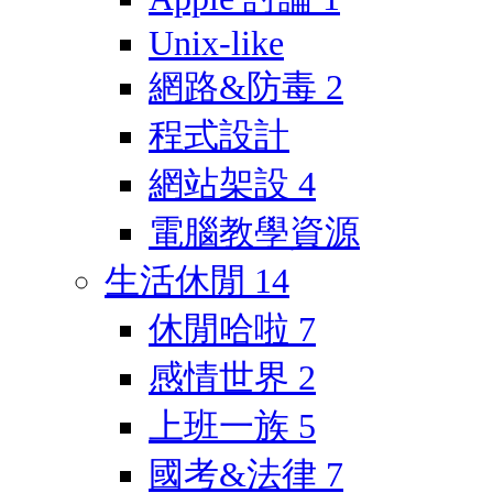
Unix-like
網路&防毒
2
程式設計
網站架設
4
電腦教學資源
生活休閒
14
休閒哈啦
7
感情世界
2
上班一族
5
國考&法律
7