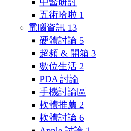
中醫研討
五術哈啦
1
電腦資訊
13
硬體討論
5
超頻 & 開箱
3
數位生活
2
PDA 討論
手機討論區
軟體推薦
2
軟體討論
6
Apple 討論
1