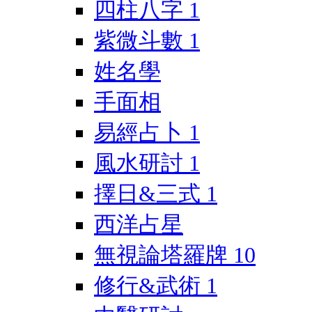
四柱八字
1
紫微斗數
1
姓名學
手面相
易經占卜
1
風水研討
1
擇日&三式
1
西洋占星
無視論塔羅牌
10
修行&武術
1