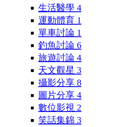
生活醫學
4
運動體育
1
單車討論
1
釣魚討論
6
旅遊討論
4
天文觀星
3
攝影分享
8
圖片分享
4
數位影視
2
笑話集錦
3