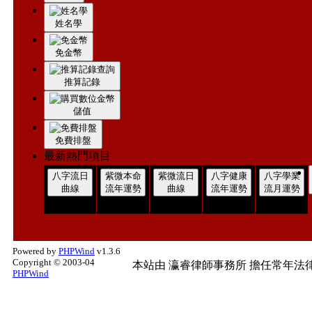
姓名學
免金幣
推算記錄
儲值
免費排盤
最新熱門項目
八字流日
紫微本命
紫微流日
八字健康
八字學業
曲線
流年運勢
曲線
流年運勢
流月運勢
Powered by
PHPWind
v1.3.6
Copyright © 2003-04
本站由
瀛睿律師事務所
擔任常年法律
PHPWind