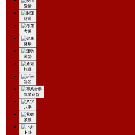
今年
愛情
財運
考運
健康
運勢
旅遊
訴訟
專業命盤
八字
紫微
卜卦