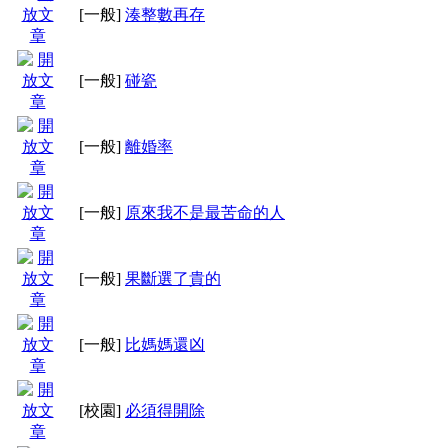
非正統文字一律禁止
[一般]
湊整數再存
(含注音文 和宇宙文
[一般]
碰瓷
花取代灌水和推文以示
[一般]
離婚率
‧嚴禁覆製他人回文
‧嚴禁千篇一律回文 (
[一般]
原來我不是最苦命的人
‧嚴禁無意義回文 (
[一般]
果斷選了貴的
青天、一樓不給住、好好
[一般]
比媽媽還凶
[校園]
必須得開除