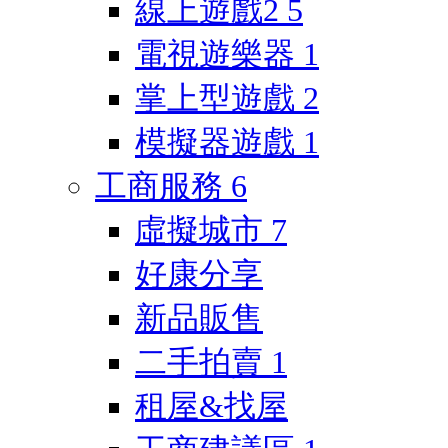
線上遊戲2
5
電視遊樂器
1
掌上型遊戲
2
模擬器遊戲
1
工商服務
6
虛擬城市
7
好康分享
新品販售
二手拍賣
1
租屋&找屋