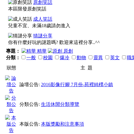
以
論壇
原創笑話
本區限發原創笑話
成人笑話
兒童不宜、未滿18歲請勿進入
猜謎分享
你有什麼好玩的謎題嗎? 歡迎來這裡分享..^^
１、標題除了
逗號，
、
專題：
精華
原創
分類：
一般
校園
爆冷
動物
靈異
英文
職
何標點符號均禁止使用
狀態
主 題
論壇公告:
2016影像行腳 7月份-苑裡純樸小鎮
２、所有笑話都要有符
分類公告:
生活休閒分類導覽
有笑話、冷笑話、笑話
類推）
本版公告:
本版獎勵和注意事項