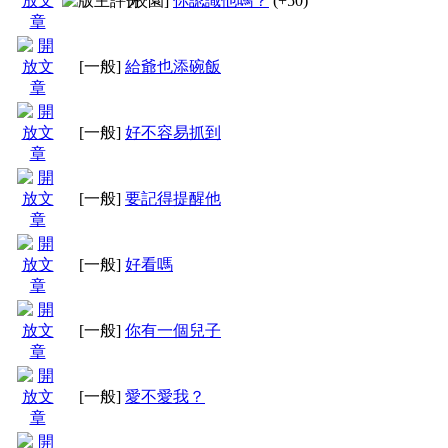
[校園]
你認識他嗎？
(+50)
感想者，直接刪除。
[一般]
給爺也添碗飯
[一般]
好不容易抓到
[一般]
要記得提醒他
[一般]
好看嗎
１０、回覆文章採
論壇
[一般]
你有一個兒子
論壇嚴禁離題與灌水，
[一般]
愛不愛我？
英文次之。其他國家語