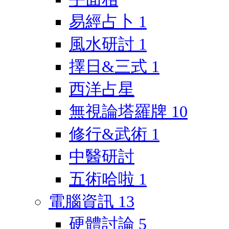
易經占卜
1
風水研討
1
擇日&三式
1
西洋占星
無視論塔羅牌
10
修行&武術
1
中醫研討
五術哈啦
1
電腦資訊
13
硬體討論
5