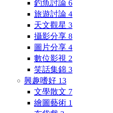
釣魚討論
6
旅遊討論
4
天文觀星
3
攝影分享
8
圖片分享
4
數位影視
2
笑話集錦
3
興趣嗜好
13
文學散文
7
繪圖藝術
1