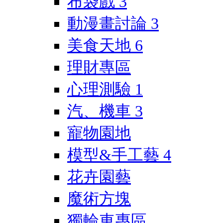
布袋戲
3
動漫畫討論
3
美食天地
6
理財專區
心理測驗
1
汽、機車
3
寵物園地
模型&手工藝
4
花卉園藝
魔術方塊
獨輪車專區