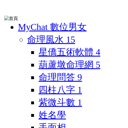
MyChat 數位男女
命理風水
15
星僑五術軟體
4
葫蘆墩命理網
5
命理問答
9
四柱八字
1
紫微斗數
1
姓名學
手面相