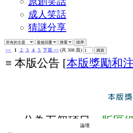
原創笑話
成人笑話
猜謎分享
<<
1
2
3
4
5
下頁
>>
(共 308 頁)
≡ 本版公告 [
本版獎勵和
分為五個項目：
版區
論壇