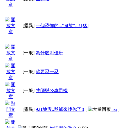
６、發表文章請勿只有
齊，另外也不必貼上轉
[靈異]
十個恐怖的..."鬼故"...! [猛]
７、為方便管理嚴禁一
[一般]
為什麼叫佳班
則以上笑話，但同系列
[一般]
你要忍一忍
８、發表文章前，請務
[一般]
牧師與公車司機
尋功能者，先扣50雅幣
[靈異]
921地震..爺爺來找你了!!
[
]
1
2
3
９、新增發文格式，增