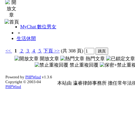
１、各項問題舉報專用
MyChat 數位男女
失效文、盜連文等，將
»
生活休閒
└
獎勵：20～無
<<
1
2
3
4
5
下頁
>>
(共 308 頁)
開放文章
熱門文章
禁止重複回覆
２、原創文章之獎勵
Powered by
PHPWind
v1.3.6
Copyright © 2003-04
本站由
瀛睿律師事務所
擔任常年法律
└
獎勵：50財富
PHPWind
３、精華文章之收錄
├
文章符合以下條