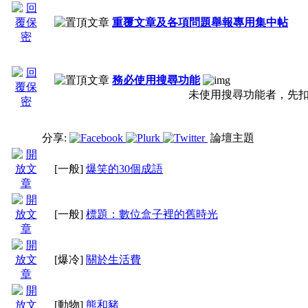
重覆文章及各項問題舉報專用集中帖
３、原創笑話請發在
[
務必使用搜尋功能
未使用搜尋功能者，先扣
４、原創笑話必須是在
分享:
論壇主題
方發表過的複製來這發
[一般]
爆笑的30個成語
５、被提報重複文若比
[一般]
標題：數位盒子裡的舊時光
後發之文，前文刪除不
[爆冷]
關於生活費
[動物]
熊和豬