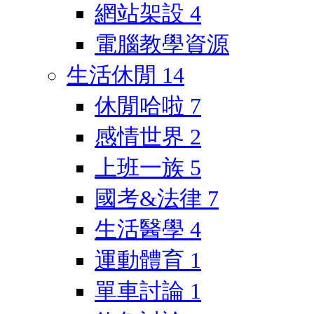
網站架設
4
電腦教學資源
生活休閒
14
休閒哈啦
7
感情世界
2
上班一族
5
國考&法律
7
生活醫學
4
運動體育
1
單車討論
1