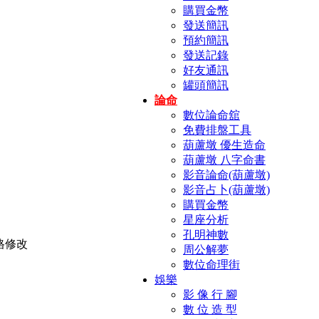
購買金幣
發送簡訊
預約簡訊
發送記錄
好友通訊
罐頭簡訊
論命
數位論命舘
免費排盤工具
葫蘆墩 優生造命
葫蘆墩 八字命書
影音論命(葫蘆墩)
影音占卜(葫蘆墩)
購買金幣
星座分析
孔明神數
周公解夢
數位命理街
娛樂
影 像 行 腳
數 位 造 型