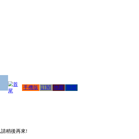
手機版
訂閱
地圖
簡體
 ,請稍後再來!