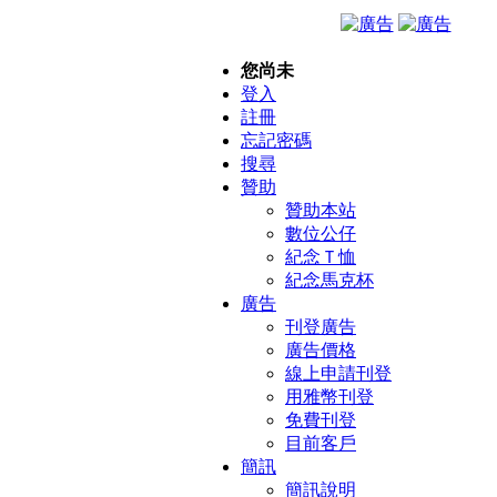
您尚未
登入
註冊
忘記密碼
搜尋
贊助
贊助本站
數位公仔
紀念Ｔ恤
紀念馬克杯
廣告
刊登廣告
廣告價格
線上申請刊登
用雅幣刊登
免費刊登
目前客戶
簡訊
簡訊說明