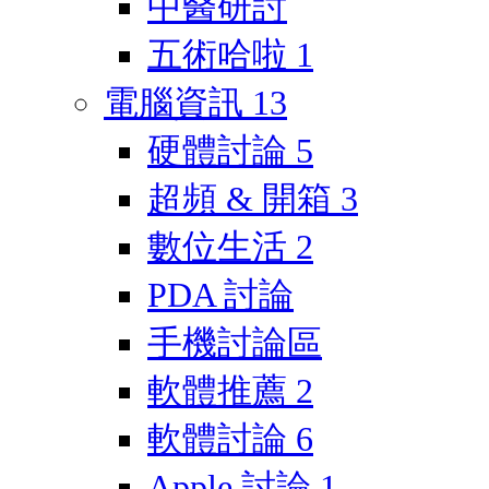
中醫研討
五術哈啦
1
電腦資訊
13
硬體討論
5
超頻 & 開箱
3
數位生活
2
PDA 討論
手機討論區
軟體推薦
2
軟體討論
6
Apple 討論
1