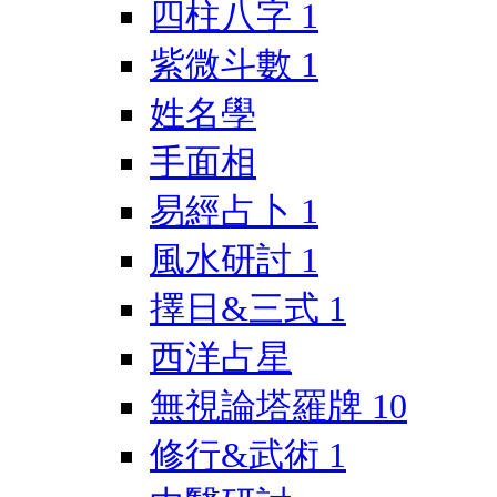
四柱八字
1
紫微斗數
1
姓名學
手面相
易經占卜
1
風水研討
1
擇日&三式
1
西洋占星
無視論塔羅牌
10
修行&武術
1