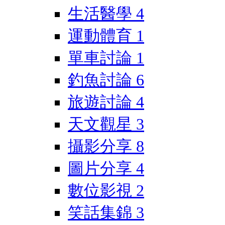
生活醫學
4
運動體育
1
單車討論
1
釣魚討論
6
旅遊討論
4
天文觀星
3
攝影分享
8
圖片分享
4
數位影視
2
笑話集錦
3