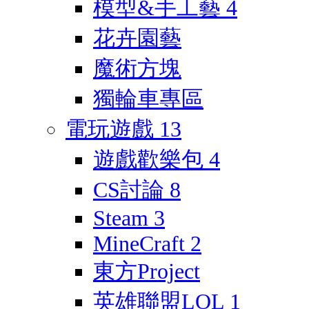
模型&手工藝
4
花卉園藝
魔術方塊
獨輪車專區
電玩遊戲
13
遊戲歡樂包
4
CS討論
8
Steam
3
MineCraft
2
東方Project
英雄聯盟LOL
1