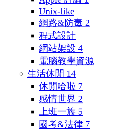
Unix-like
網路&防毒
2
程式設計
網站架設
4
電腦教學資源
生活休閒
14
休閒哈啦
7
感情世界
2
上班一族
5
國考&法律
7