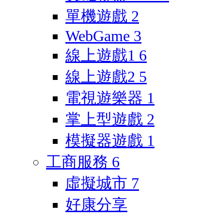
單機遊戲
2
WebGame
3
線上遊戲1
6
線上遊戲2
5
電視遊樂器
1
掌上型遊戲
2
模擬器遊戲
1
工商服務
6
虛擬城市
7
好康分享