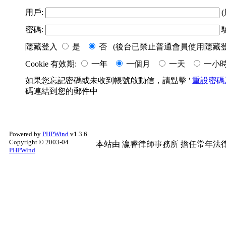
用戶:
(
密碼:
隱藏登入
是
否 (後台已禁止普通會員使用隱藏登
Cookie 有效期:
一年
一個月
一天
一小
如果您忘記密碼或未收到帳號啟動信，請點擊 '
重設密碼
碼連結到您的郵件中
Powered by
PHPWind
v1.3.6
Copyright © 2003-04
本站由
瀛睿律師事務所
擔任常年法律
PHPWind