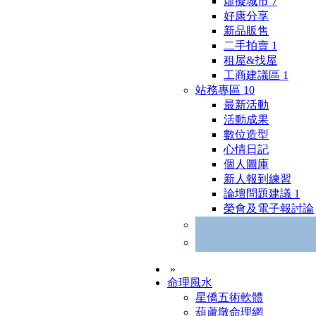
虛擬城市
7
好康分享
新品販售
二手拍賣
1
租屋&找屋
工商建議區
1
站務專區
10
最新活動
活動成果
數位造型
心情日記
個人圖庫
新人報到練習
論壇問題建議
1
榮會及電子報討論
»
命理風水
星僑五術軟體
葫蘆墩命理網