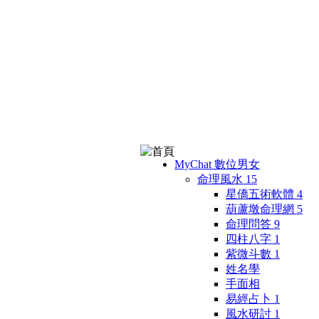
MyChat 數位男女
命理風水
15
星僑五術軟體
4
葫蘆墩命理網
5
命理問答
9
四柱八字
1
紫微斗數
1
姓名學
手面相
易經占卜
1
風水研討
1