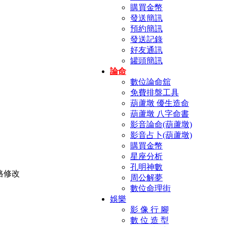
購買金幣
發送簡訊
預約簡訊
發送記錄
好友通訊
罐頭簡訊
論命
數位論命舘
免費排盤工具
葫蘆墩 優生造命
葫蘆墩 八字命書
影音論命(葫蘆墩)
影音占卜(葫蘆墩)
購買金幣
星座分析
孔明神數
周公解夢
數位命理街
娛樂
影 像 行 腳
數 位 造 型