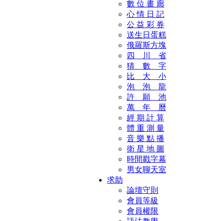
數 位 畫 廊
心 情 日 記
公 益 彩 券
送生日蛋糕
俄羅斯方塊
四 川 省
猜 數 字
比 大 小
泡 泡 龍
許 願 池
萬 年 曆
經 期 計 算
體 重 測 量
音 樂 點 播
衛 星 地 圖
時間戳字幕
男女聊天室
求助
論壇守則
會員等級
會員權限