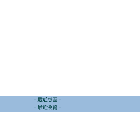
－最近版區－
－最近瀏覽－