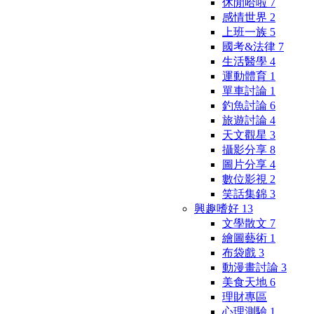
休閒哈啦
7
感情世界
2
上班一族
5
國考&法律
7
生活醫學
4
運動體育
1
單車討論
1
釣魚討論
6
旅遊討論
4
天文觀星
3
攝影分享
8
圖片分享
4
數位影視
2
笑話集錦
3
興趣嗜好
13
文學散文
7
繪圖藝術
1
布袋戲
3
動漫畫討論
3
美食天地
6
理財專區
心理測驗
1