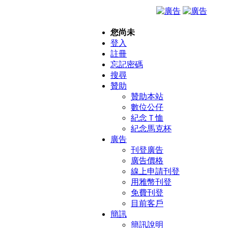
您尚未
登入
註冊
忘記密碼
搜尋
贊助
贊助本站
數位公仔
紀念Ｔ恤
紀念馬克杯
廣告
刊登廣告
廣告價格
線上申請刊登
用雅幣刊登
免費刊登
目前客戶
簡訊
簡訊說明