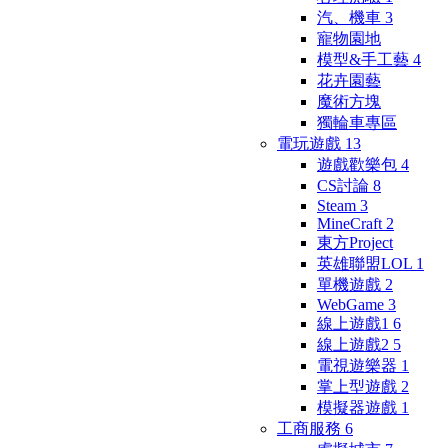
汽、機車
3
寵物園地
模型&手工藝
4
花卉園藝
魔術方塊
獨輪車專區
電玩遊戲
13
遊戲歡樂包
4
CS討論
8
Steam
3
MineCraft
2
東方Project
英雄聯盟LOL
1
單機遊戲
2
WebGame
3
線上遊戲1
6
線上遊戲2
5
電視遊樂器
1
掌上型遊戲
2
模擬器遊戲
1
工商服務
6