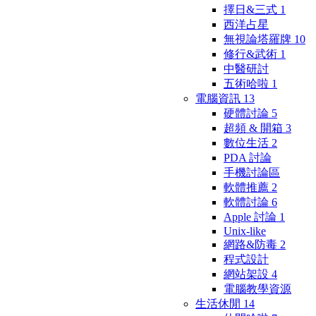
擇日&三式
1
西洋占星
無視論塔羅牌
10
修行&武術
1
中醫研討
五術哈啦
1
電腦資訊
13
硬體討論
5
超頻 & 開箱
3
數位生活
2
PDA 討論
手機討論區
軟體推薦
2
軟體討論
6
Apple 討論
1
Unix-like
網路&防毒
2
程式設計
網站架設
4
電腦教學資源
生活休閒
14