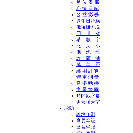
數 位 畫 廊
心 情 日 記
公 益 彩 券
送生日蛋糕
俄羅斯方塊
四 川 省
猜 數 字
比 大 小
泡 泡 龍
許 願 池
萬 年 曆
經 期 計 算
體 重 測 量
音 樂 點 播
衛 星 地 圖
時間戳字幕
男女聊天室
求助
論壇守則
會員等級
會員權限