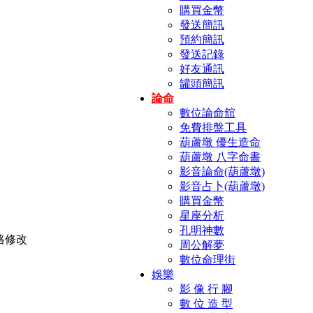
購買金幣
發送簡訊
預約簡訊
發送記錄
好友通訊
罐頭簡訊
論命
數位論命舘
免費排盤工具
葫蘆墩 優生造命
葫蘆墩 八字命書
影音論命(葫蘆墩)
影音占卜(葫蘆墩)
購買金幣
星座分析
孔明神數
周公解夢
數位命理街
娛樂
影 像 行 腳
數 位 造 型