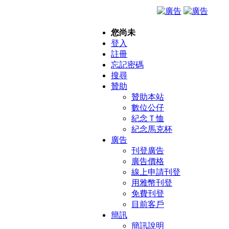
您尚未
登入
註冊
忘記密碼
搜尋
贊助
贊助本站
數位公仔
紀念Ｔ恤
紀念馬克杯
廣告
刊登廣告
廣告價格
線上申請刊登
用雅幣刊登
免費刊登
目前客戶
簡訊
簡訊說明