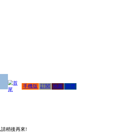
手機版
訂閱
地圖
簡體
 ,請稍後再來!