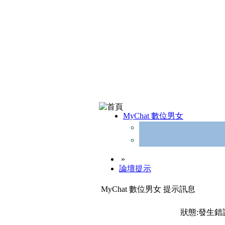
MyChat 數位男女
»
論壇提示
MyChat 數位男女 提示訊息
狀態:發生錯誤