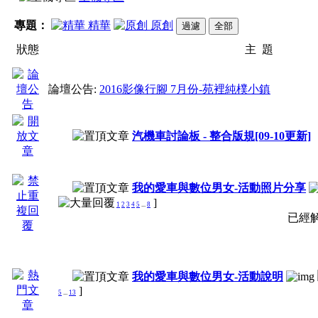
專題：
精華
原創
狀態
主 題
論壇公告:
2016影像行腳 7月份-苑裡純樸小鎮
汽機車討論板 - 整合版規[09-10更新]
我的愛車與數位男女-活動照片分享
]
1
2
3
4
5
...
8
已經解
我的愛車與數位男女-活動說明
]
5
...
13