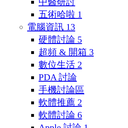
中醫研討
五術哈啦
1
電腦資訊
13
硬體討論
5
超頻 & 開箱
3
數位生活
2
PDA 討論
手機討論區
軟體推薦
2
軟體討論
6
Apple 討論
1