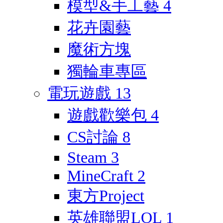
模型&手工藝
4
花卉園藝
魔術方塊
獨輪車專區
電玩遊戲
13
遊戲歡樂包
4
CS討論
8
Steam
3
MineCraft
2
東方Project
英雄聯盟LOL
1