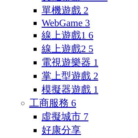
單機遊戲
2
WebGame
3
線上遊戲1
6
線上遊戲2
5
電視遊樂器
1
掌上型遊戲
2
模擬器遊戲
1
工商服務
6
虛擬城市
7
好康分享