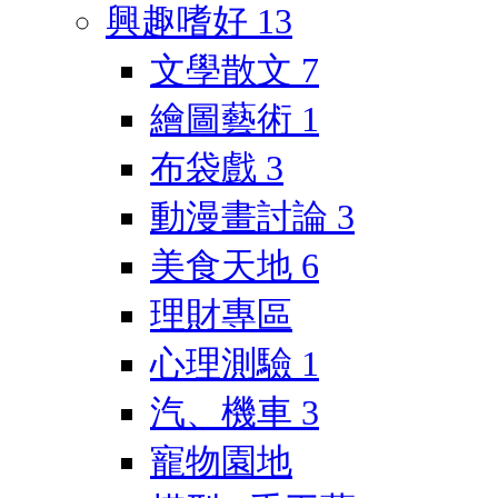
興趣嗜好
13
文學散文
7
繪圖藝術
1
布袋戲
3
動漫畫討論
3
美食天地
6
理財專區
心理測驗
1
汽、機車
3
寵物園地