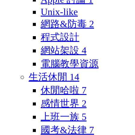
Unix-like
網路&防毒
2
程式設計
網站架設
4
電腦教學資源
生活休閒
14
休閒哈啦
7
感情世界
2
上班一族
5
國考&法律
7