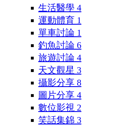
生活醫學
4
運動體育
1
單車討論
1
釣魚討論
6
旅遊討論
4
天文觀星
3
攝影分享
8
圖片分享
4
數位影視
2
笑話集錦
3