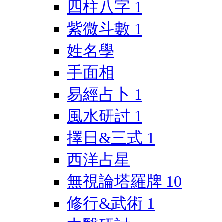
四柱八字
1
紫微斗數
1
姓名學
手面相
易經占卜
1
風水研討
1
擇日&三式
1
西洋占星
無視論塔羅牌
10
修行&武術
1