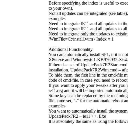
Before specifying the index is useful to ex
to your own).
Not all updates can be integrated (see table),
examples:
Need to integrate IE11 and all updates to t
Need to integrate IE11 and all updates to a
Need to integrate only the updates to exist
/WimFile=C:\install.wim / Index = 1
Additional Functionality
You can automatically install SP1, if it is 
X86.exe and Windows6.1-KB976932-X64.exe 
If there is a set of UpdatePack7R2Start.cmd
installation, UpdatePack7R2Wim.cmd – after 
To hide them, the first line in the cmd-file 
code of cmd-file, in case you need to reboo
If you want to apply your tweaks after you in
ie11.reg and it will be imported automaticall
Some keys can be replaced by the renaming of
file name set, "-" for the automatic reboot a
examples:
You want to automatically install the sys
UpdatePack7R2 – ie11 ++. Exe
It is absolutely the same as using the follow