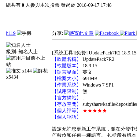
總共有
0
人參與本次投票 發起於 2018-09-17 17:48
h119
分享:
級別:
知名人士
[系統工具][免費] UpdatePack7R2 18.9.1
【軟體名稱】
UpdatePack7R2
【軟體版本】
18.9.15
x144
【語言界面】
英文
x5434
【檔案大小】
691MB
【作業系統】
Windows 7 SP1
【試用限制】
無
【官方網站】
.
【存放空間】
subyshare/katfile/depositfil
【個人評等】
★★★★★
【個人評語】
設定允許您更新工作系統，並在分發中集成軟體更
何數位和任何一種語言。 包括所有版本的In