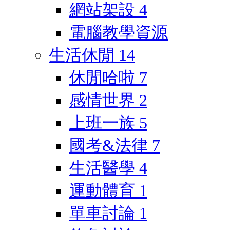
網站架設
4
電腦教學資源
生活休閒
14
休閒哈啦
7
感情世界
2
上班一族
5
國考&法律
7
生活醫學
4
運動體育
1
單車討論
1