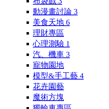
布袋戲
3
動漫畫討論
3
美食天地
6
理財專區
心理測驗
1
汽、機車
3
寵物園地
模型&手工藝
4
花卉園藝
魔術方塊
獨輪車專區