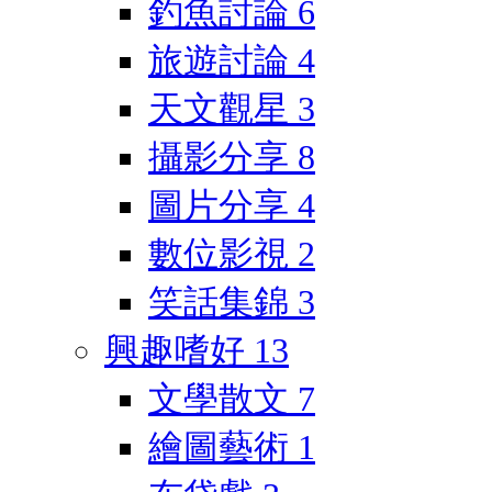
釣魚討論
6
旅遊討論
4
天文觀星
3
攝影分享
8
圖片分享
4
數位影視
2
笑話集錦
3
興趣嗜好
13
文學散文
7
繪圖藝術
1