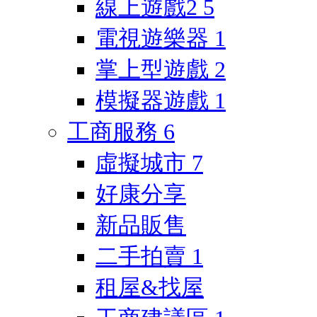
線上遊戲2
5
電視遊樂器
1
掌上型遊戲
2
模擬器遊戲
1
工商服務
6
虛擬城市
7
好康分享
新品販售
二手拍賣
1
租屋&找屋