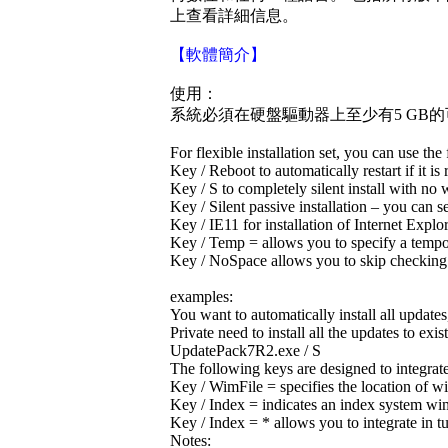
上查看詳細信息。
【軟體簡介】
使用：
系統必須在硬盤驅動器上至少有5 GB的
For flexible installation set, you can use t
Key / Reboot to automatically restart if it is 
Key / S to completely silent install with no
Key / Silent passive installation – you can se
Key / IE11 for installation of Internet Explor
Key / Temp = allows you to specify a tempor
Key / NoSpace allows you to skip checking 
examples:
You want to automatically install all update
Private need to install all the updates to ex
UpdatePack7R2.exe / S
The following keys are designed to integrate 
Key / WimFile = specifies the location of wi
Key / Index = indicates an index system wim-
Key / Index = * allows you to integrate in t
Notes: