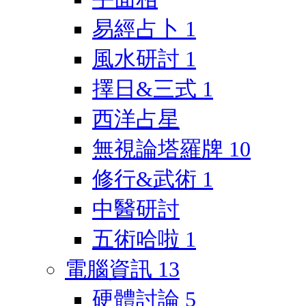
易經占卜
1
風水研討
1
擇日&三式
1
西洋占星
無視論塔羅牌
10
修行&武術
1
中醫研討
五術哈啦
1
電腦資訊
13
硬體討論
5