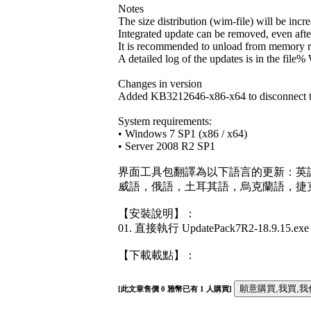
Notes
The size distribution (wim-file) will be incre
Integrated update can be removed, even after
It is recommended to unload from memory resi
A detailed log of the updates is in the fil
Changes in version
Added KB3212646-x86-x64 to disconnect t
System requirements:
• Windows 7 SP1 (x86 / x64)
• Server 2008 R2 SP1
界面工具包翻譯為以下語言的更新：英
威語，俄語，土耳其語，烏克蘭語，捷
【安裝說明】：
01. 直接執行 UpdatePack7R2-18.9.15.
【下載載點】：
[此文章售價
0
雅幣已有
1
人購買]