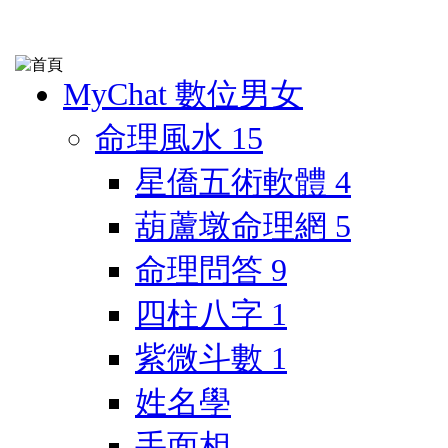
MyChat 數位男女
命理風水
15
星僑五術軟體
4
葫蘆墩命理網
5
命理問答
9
四柱八字
1
紫微斗數
1
姓名學
手面相