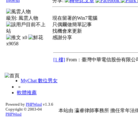
hjswsh
分享:
級別:
風雲人物
現在留著的Win7電腦
只偶爾做簡單記事
找機會來更新
x0
感謝分享
x9058
[1 樓]
From：臺灣中華電信股份有限公司
MyChat 數位男女
»
軟體推薦
Powered by
PHPWind
v1.3.6
Copyright © 2003-04
本站由
瀛睿律師事務所
擔任常年法律
PHPWind