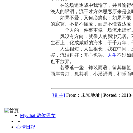
在这场追逐战中我输了，并且输得彻
浼人的眼泪，流干才方休思恋原来是会
如果不爱，又何必痛彻；如果不恨，
的寂寞。不是不懂爱，而是不懂表达爱
一个人的一件事更像一场流水烟华
风没有方向，就像人的飘渺无居。不
生石上，化成咸咸的海水，于千万年，
人生很短，人生很长，我在中间，应
人生
罢，流泪也好；开心也罢。
不过如
也不放弃。
若香茗一盏，饰装而著，留其氤氲，
两岸青灯，孤其明，小溪涓调，和乐而
[樓 主]
From：未知地址 |
Posted：
2018-
MyChat 數位男女
»
心情日記