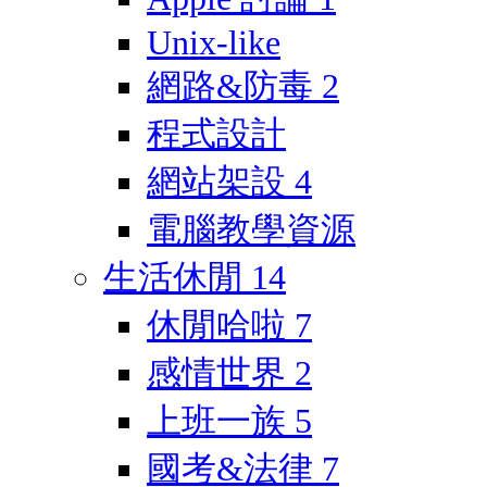
Unix-like
網路&防毒
2
程式設計
網站架設
4
電腦教學資源
生活休閒
14
休閒哈啦
7
感情世界
2
上班一族
5
國考&法律
7