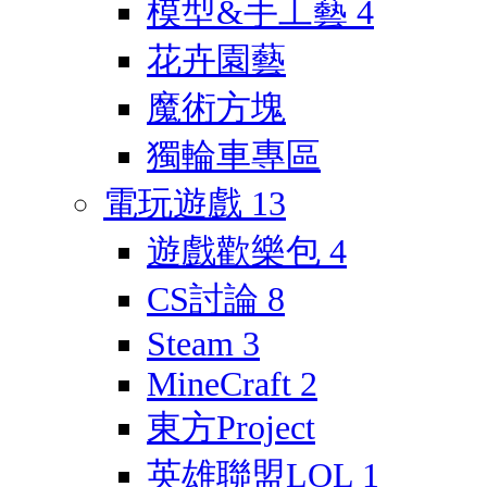
模型&手工藝
4
花卉園藝
魔術方塊
獨輪車專區
電玩遊戲
13
遊戲歡樂包
4
CS討論
8
Steam
3
MineCraft
2
東方Project
英雄聯盟LOL
1