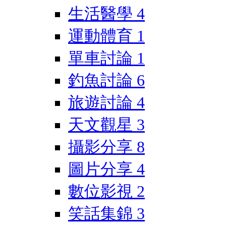
生活醫學
4
運動體育
1
單車討論
1
釣魚討論
6
旅遊討論
4
天文觀星
3
攝影分享
8
圖片分享
4
數位影視
2
笑話集錦
3