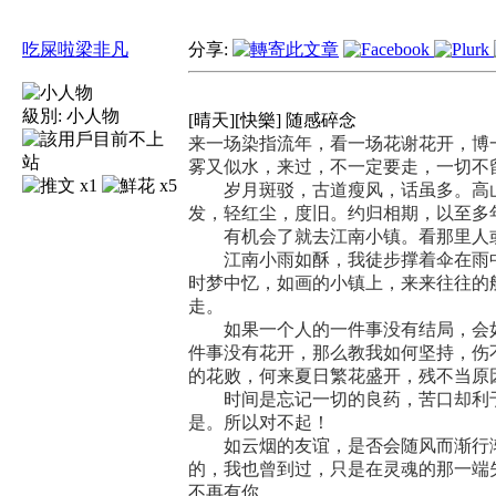
吃屎啦梁非凡
分享:
級別:
小人物
[晴天][快樂] 随感碎念
来一场染指流年，看一场花谢花开，博
雾又似水，来过，不一定要走，一切不
x1
x5
岁月斑驳，古道瘦风，话虽多。高山
发，轻红尘，度旧。约归相期，以至多
有机会了就去江南小镇。看那里人或
江南小雨如酥，我徒步撑着伞在雨中
时梦中忆，如画的小镇上，来来往往的
走。
如果一个人的一件事没有结局，会如
件事没有花开，那么教我如何坚持，伤
的花败，何来夏日繁花盛开，残不当原
时间是忘记一切的良药，苦口却利于
是。所以对不起！
如云烟的友谊，是否会随风而渐行渐
的，我也曾到过，只是在灵魂的那一端
不再有你。