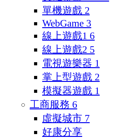
單機遊戲
2
WebGame
3
線上遊戲1
6
線上遊戲2
5
電視遊樂器
1
掌上型遊戲
2
模擬器遊戲
1
工商服務
6
虛擬城市
7
好康分享