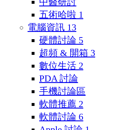
中醫研討
五術哈啦
1
電腦資訊
13
硬體討論
5
超頻 & 開箱
3
數位生活
2
PDA 討論
手機討論區
軟體推薦
2
軟體討論
6
Apple 討論
1