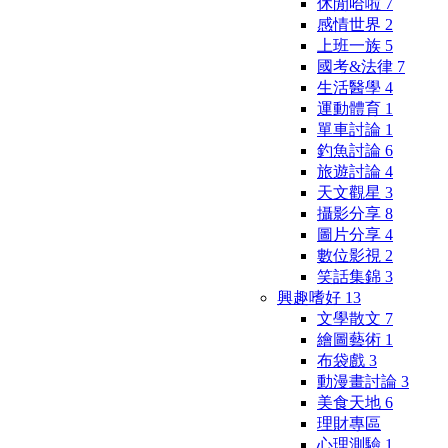
休閒哈啦
7
感情世界
2
上班一族
5
國考&法律
7
生活醫學
4
運動體育
1
單車討論
1
釣魚討論
6
旅遊討論
4
天文觀星
3
攝影分享
8
圖片分享
4
數位影視
2
笑話集錦
3
興趣嗜好
13
文學散文
7
繪圖藝術
1
布袋戲
3
動漫畫討論
3
美食天地
6
理財專區
心理測驗
1