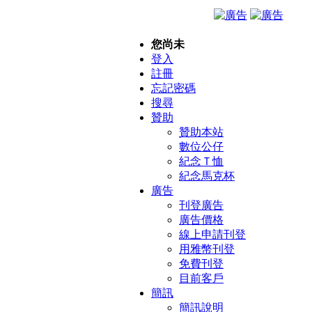
您尚未
登入
註冊
忘記密碼
搜尋
贊助
贊助本站
數位公仔
紀念Ｔ恤
紀念馬克杯
廣告
刊登廣告
廣告價格
線上申請刊登
用雅幣刊登
免費刊登
目前客戶
簡訊
簡訊說明