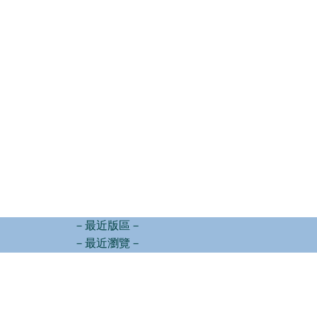
－最近版區－
－最近瀏覽－