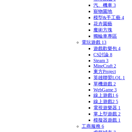
汽、機車
3
寵物園地
模型&手工藝
4
花卉園藝
魔術方塊
獨輪車專區
電玩遊戲
13
遊戲歡樂包
4
CS討論
8
Steam
3
MineCraft
2
東方Project
英雄聯盟LOL
1
單機遊戲
2
WebGame
3
線上遊戲1
6
線上遊戲2
5
電視遊樂器
1
掌上型遊戲
2
模擬器遊戲
1
工商服務
6