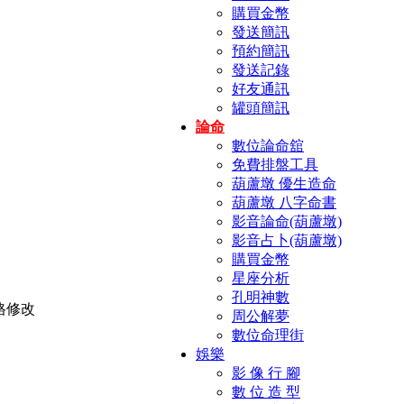
購買金幣
發送簡訊
預約簡訊
發送記錄
好友通訊
罐頭簡訊
論命
數位論命舘
免費排盤工具
葫蘆墩 優生造命
葫蘆墩 八字命書
影音論命(葫蘆墩)
影音占卜(葫蘆墩)
購買金幣
星座分析
孔明神數
周公解夢
數位命理街
娛樂
影 像 行 腳
數 位 造 型