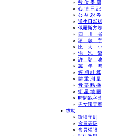
數 位 畫 廊
心 情 日 記
公 益 彩 券
送生日蛋糕
俄羅斯方塊
四 川 省
猜 數 字
比 大 小
泡 泡 龍
許 願 池
萬 年 曆
經 期 計 算
體 重 測 量
音 樂 點 播
衛 星 地 圖
時間戳字幕
男女聊天室
求助
論壇守則
會員等級
會員權限