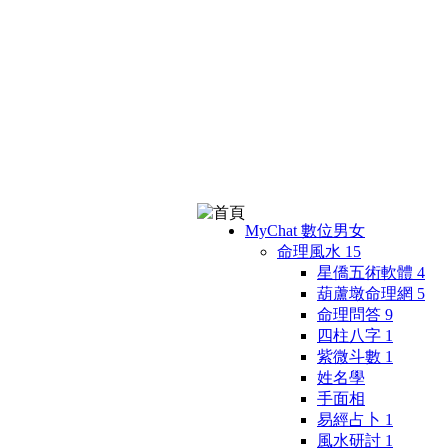
MyChat 數位男女
命理風水
15
星僑五術軟體
4
葫蘆墩命理網
5
命理問答
9
四柱八字
1
紫微斗數
1
姓名學
手面相
易經占卜
1
風水研討
1