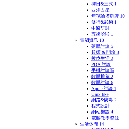
擇日&三式
1
西洋占星
無視論塔羅牌
10
修行&武術
1
中醫研討
五術哈啦
1
電腦資訊
13
硬體討論
5
超頻 & 開箱
3
數位生活
2
PDA 討論
手機討論區
軟體推薦
2
軟體討論
6
Apple 討論
1
Unix-like
網路&防毒
2
程式設計
網站架設
4
電腦教學資源
生活休閒
14