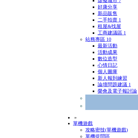
虛擬城市
7
好康分享
新品販售
二手拍賣
1
租屋&找屋
工商建議區
1
站務專區
10
最新活動
活動成果
數位造型
心情日記
個人圖庫
新人報到練習
論壇問題建議
1
榮會及電子報討論
»
單機遊戲
攻略密技(單機遊戲)
單機提問區