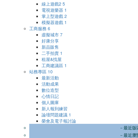
線上遊戲2
5
電視遊樂器
1
掌上型遊戲
2
模擬器遊戲
1
工商服務
6
虛擬城市
7
好康分享
新品販售
二手拍賣
1
租屋&找屋
工商建議區
1
站務專區
10
最新活動
活動成果
數位造型
心情日記
個人圖庫
新人報到練習
論壇問題建議
1
榮會及電子報討論
－最近版
－最近瀏