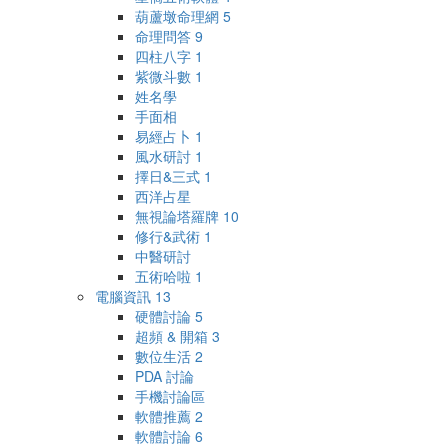
葫蘆墩命理網
5
命理問答
9
四柱八字
1
紫微斗數
1
姓名學
手面相
易經占卜
1
風水研討
1
擇日&三式
1
西洋占星
無視論塔羅牌
10
修行&武術
1
中醫研討
五術哈啦
1
電腦資訊
13
硬體討論
5
超頻 & 開箱
3
數位生活
2
PDA 討論
手機討論區
軟體推薦
2
軟體討論
6