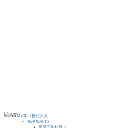
MyChat 數位男女
命理風水
15
星僑五術軟體
4