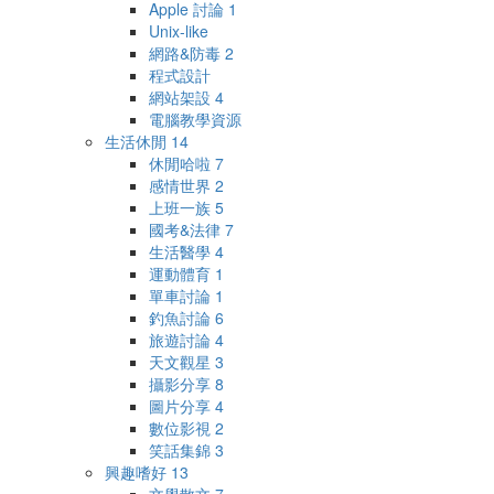
Apple 討論
1
Unix-like
網路&防毒
2
程式設計
網站架設
4
電腦教學資源
生活休閒
14
休閒哈啦
7
感情世界
2
上班一族
5
國考&法律
7
生活醫學
4
運動體育
1
單車討論
1
釣魚討論
6
旅遊討論
4
天文觀星
3
攝影分享
8
圖片分享
4
數位影視
2
笑話集錦
3
興趣嗜好
13