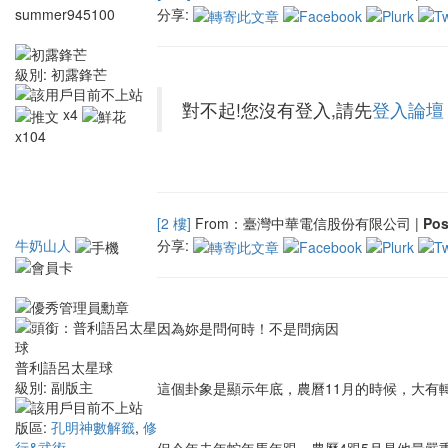
summer945100
分享:
級別:
初露鋒芒
對不起!您沒有登入,請先
登入論壇
x4
x104
[2 樓]
From：臺灣中華電信股份有限公司 |
Po
牛奶山人
分享:
因為妳是問何時！不是問病因
普利語呂太星球
級別:
副版主
這個卦象是顯示年底，農曆11月的時候，大有
版區:
孔明神數解籤
,
修
行&武術