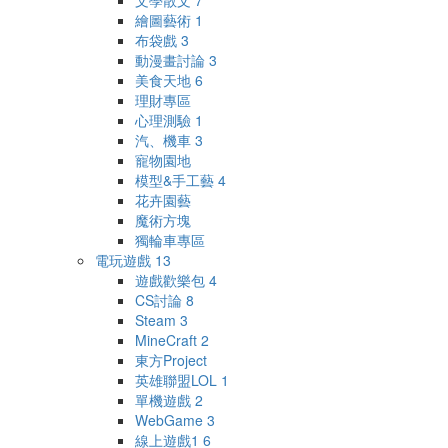
文學散文
7
繪圖藝術
1
布袋戲
3
動漫畫討論
3
美食天地
6
理財專區
心理測驗
1
汽、機車
3
寵物園地
模型&手工藝
4
花卉園藝
魔術方塊
獨輪車專區
電玩遊戲
13
遊戲歡樂包
4
CS討論
8
Steam
3
MineCraft
2
東方Project
英雄聯盟LOL
1
單機遊戲
2
WebGame
3
線上遊戲1
6