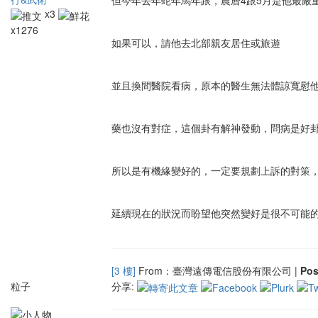
但今年去年蛇年馬年跟，農曆4跟5月是他最嚴
x3
x1276
如果可以，請他去北部親友居住或旅遊
並且換間醫院看病，原本的醫生無法體諒寬慰
藥也沒有對症，這個卦有解神發動，問病是好
所以是有機緣變好的，一定要規劃上訴的對策
延續現在的狀況而盼望他突然變好是很不可能
[3 樓]
From：臺灣遠傳電信股份有限公司 |
Po
粒子
分享: