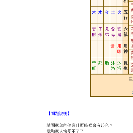
相
木
水
金
土
火
五
行
妻
子
兄
父
官
六
財
孫
弟
母
鬼
親
世
用
用
應
神
帝
死
胎
沐
沐
長
旺
浴
浴
生
星
【問題說明】
請問家弟的健康什麼時候會有起色？
我和家人快受不了了