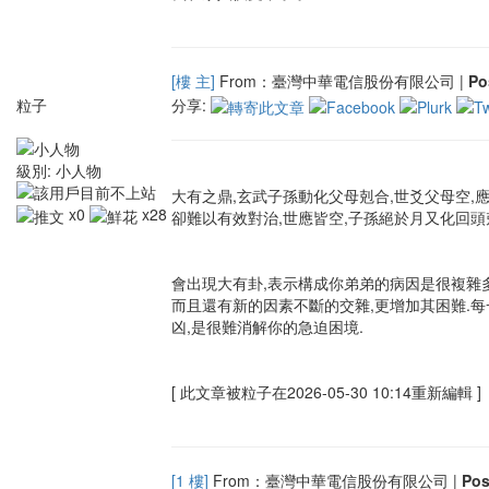
[樓 主]
From：臺灣中華電信股份有限公司 |
Po
粒子
分享:
級別:
小人物
大有之鼎,玄武子孫動化父母剋合,世爻父母空,
x0
x28
卻難以有效對治,世應皆空,子孫絕於月又化回頭剋
會出現大有卦,表示構成你弟弟的病因是很複雜多
而且還有新的因素不斷的交雜,更增加其困難.每
凶,是很難消解你的急迫困境.
[ 此文章被粒子在2026-05-30 10:14重新編輯 ]
[1 樓]
From：臺灣中華電信股份有限公司 |
Po