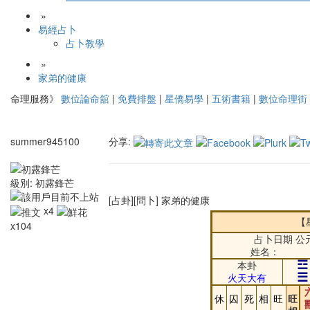
»
易經占卜
占卜教學
»
家弟的健康
命理服務》
數位論命舘
|
免費排盤
|
星僑易學
|
五術書籍
|
數位命理街
summer945100
分享:
級別:
初露鋒芒
[占卦][問卜] 家弟的健康
x4
【
x104
占卜日期 公元
姓名：
☲
本卦
☰
火天大有
休
囚
死
相
旺
旺