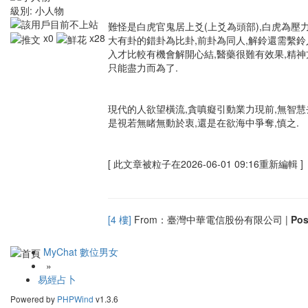
級別:
小人物
難怪是白虎官鬼居上爻(上爻為頭部),白虎為壓
x0
x28
大有卦的錯卦為比卦,前卦為同人,解鈴還需繫
入才比較有機會解開心結,醫藥很難有效果,精
只能盡力而為了.
現代的人欲望橫流,貪嗔癡引動業力現前,無智慧
是視若無睹無動於衷,還是在欲海中爭奪,慎之.
[ 此文章被粒子在2026-06-01 09:16重新編輯 ]
[4 樓]
From：臺灣中華電信股份有限公司 |
Po
MyChat 數位男女
»
易經占卜
Powered by
PHPWind
v1.3.6