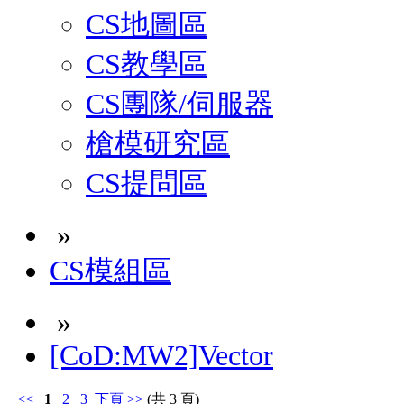
CS地圖區
CS教學區
CS團隊/伺服器
槍模研究區
CS提問區
»
CS模組區
»
[CoD:MW2]Vector
<<
1
2
3
下頁
>>
(共 3 頁)