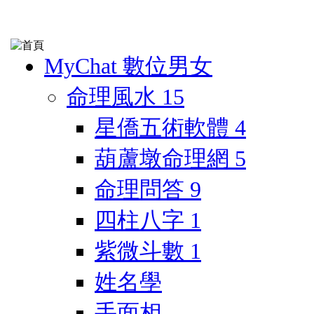
MyChat 數位男女
命理風水
15
星僑五術軟體
4
葫蘆墩命理網
5
命理問答
9
四柱八字
1
紫微斗數
1
姓名學
手面相