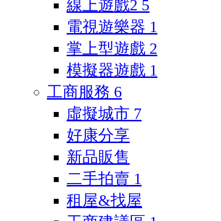
線上遊戲2
5
電視遊樂器
1
掌上型遊戲
2
模擬器遊戲
1
工商服務
6
虛擬城市
7
好康分享
新品販售
二手拍賣
1
租屋&找屋