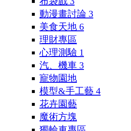
布袋戲
3
動漫畫討論
3
美食天地
6
理財專區
心理測驗
1
汽、機車
3
寵物園地
模型&手工藝
4
花卉園藝
魔術方塊
獨輪車專區