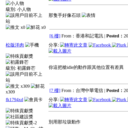
級別:
小人物
那隻手好像石頭
x0
x0
[6 樓]
From：香港和記電訊 |
Posted：
20
松版洋肉
分享:
你這把槍idle的動作跟其他位置有差異
級別:
初露鋒芒
x309
[7 樓]
From：台灣中華電信 |
Posted：
20
x309
fk1794xd
分享:
別用那垃圾動作