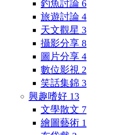
釣魚討論
6
旅遊討論
4
天文觀星
3
攝影分享
8
圖片分享
4
數位影視
2
笑話集錦
3
興趣嗜好
13
文學散文
7
繪圖藝術
1