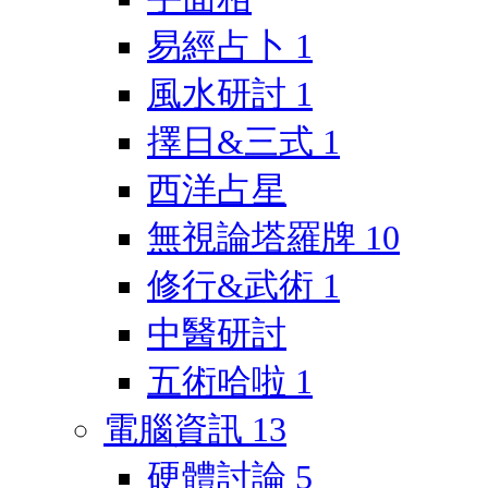
易經占卜
1
風水研討
1
擇日&三式
1
西洋占星
無視論塔羅牌
10
修行&武術
1
中醫研討
五術哈啦
1
電腦資訊
13
硬體討論
5