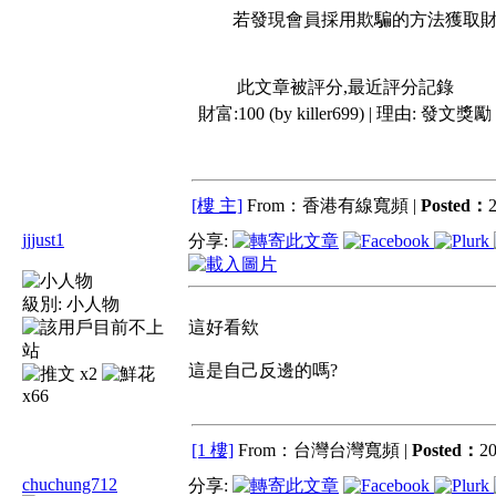
若發現會員採用欺騙的方法獲取財富
此文章被評分,最近評分記錄
財富:100 (by killer699) | 理由:
發文獎勵
[樓 主]
From：香港有線寬頻 |
Posted：
2
jjjust1
分享:
級別:
小人物
這好看欸
這是自己反邊的嗎?
x2
x66
[1 樓]
From：台灣台灣寬頻 |
Posted：
20
chuchung712
分享: