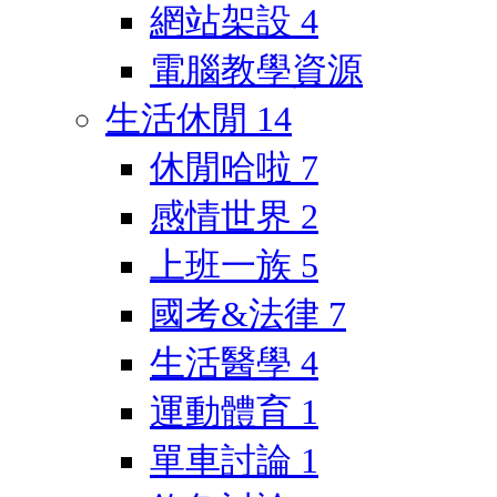
網站架設
4
電腦教學資源
生活休閒
14
休閒哈啦
7
感情世界
2
上班一族
5
國考&法律
7
生活醫學
4
運動體育
1
單車討論
1