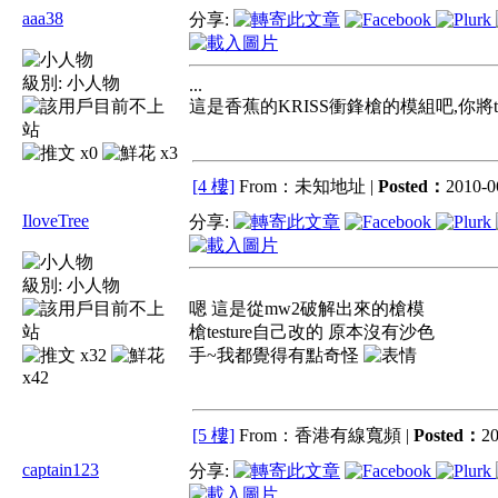
aaa38
分享:
級別:
小人物
...
這是香蕉的KRISS衝鋒槍的模組吧,你將te
x0
x3
[4 樓]
From：未知地址 |
Posted：
2010-0
IloveTree
分享:
級別:
小人物
嗯 這是從mw2破解出來的槍模
槍testure自己改的 原本沒有沙色
x32
手~我都覺得有點奇怪
x42
[5 樓]
From：香港有線寬頻 |
Posted：
20
captain123
分享: