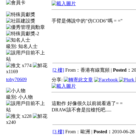
手臂是傳說中的"仿COD6"嗎 = ="
級別:
知名人士
x774
[2 樓]
From：香港有線寬頻 |
Posted：
20
x1169
toby70609
分享:
級別:
小人物
這動作 好像很久以前就看過了= =
DRAW該不會是拉槍托吧.....
x228
x240
[3 樓]
From：歐洲 |
Posted：
2010-06-28 