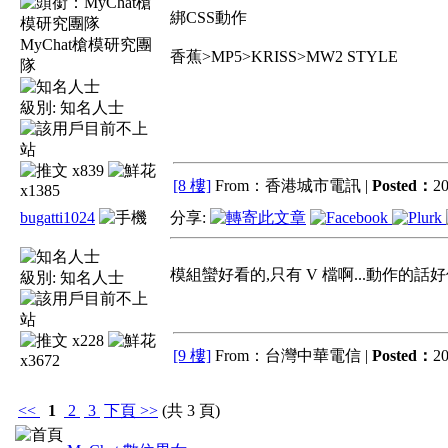
綁CSS動作
MyChat槍模研究團
香蕉>MP5>KRISS>MW2 STYLE
隊
級別:
知名人士
x839
[8 樓]
From：香港城市電訊 |
Posted：
20
x1385
bugatti1024
分享:
模組蠻好看的,只有 V 檔啊...動作的話好
級別:
知名人士
x228
[9 樓]
From：台灣中華電信 |
Posted：
20
x3672
<<
1
2
3
下頁
>>
(共 3 頁)