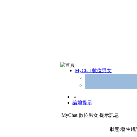
MyChat 數位男女
»
論壇提示
MyChat 數位男女 提示訊息
狀態:發生錯誤