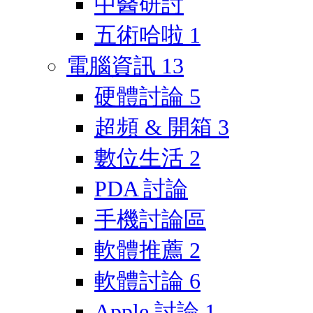
中醫研討
五術哈啦
1
電腦資訊
13
硬體討論
5
超頻 & 開箱
3
數位生活
2
PDA 討論
手機討論區
軟體推薦
2
軟體討論
6
Apple 討論
1