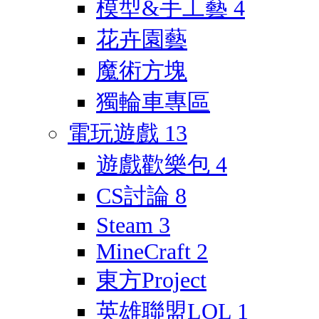
模型&手工藝
4
花卉園藝
魔術方塊
獨輪車專區
電玩遊戲
13
遊戲歡樂包
4
CS討論
8
Steam
3
MineCraft
2
東方Project
英雄聯盟LOL
1