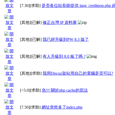
[7.30]
[求助]
是否各位站長能提供 lang_creditpop.php 
[其他]
[已解]
修正台灣 IP 資料庫
[其他]
[已解]
我已經升級到PW 8.3 版了
[其他]
[已解]
有人升級到 8.0 板了嗎 ?
[其他]
[求助]
我用Discuz架站用自己的電腦是否可以?
[<5.0]
[求助]
急!!! 關於php cache的寫法
[7.50]
[求助]
網址突然多了index.php