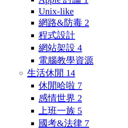
Unix-like
網路&防毒
2
程式設計
網站架設
4
電腦教學資源
生活休閒
14
休閒哈啦
7
感情世界
2
上班一族
5
國考&法律
7