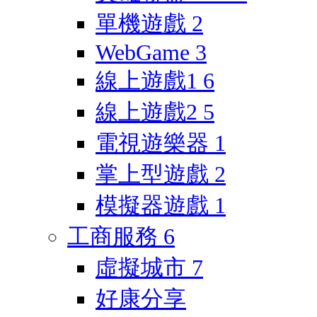
單機遊戲
2
WebGame
3
線上遊戲1
6
線上遊戲2
5
電視遊樂器
1
掌上型遊戲
2
模擬器遊戲
1
工商服務
6
虛擬城市
7
好康分享