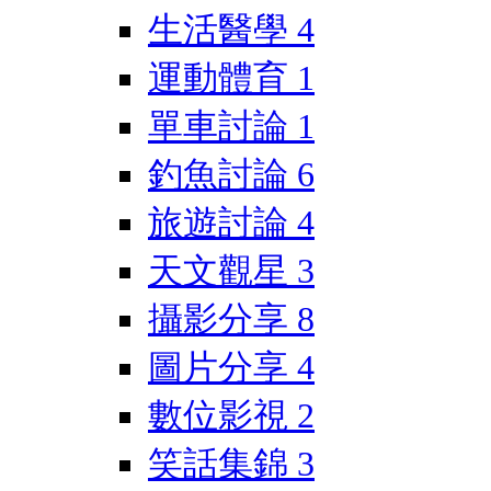
生活醫學
4
運動體育
1
單車討論
1
釣魚討論
6
旅遊討論
4
天文觀星
3
攝影分享
8
圖片分享
4
數位影視
2
笑話集錦
3