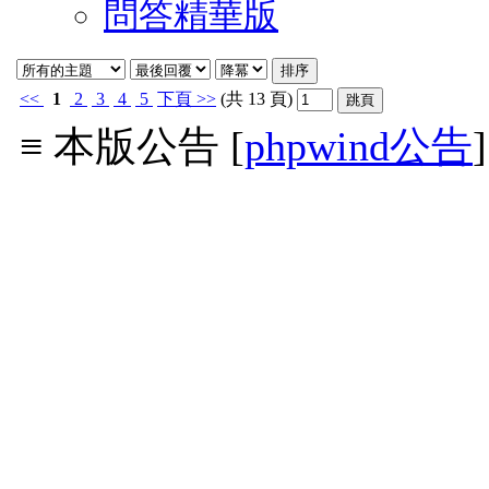
問答精華版
<<
1
2
3
4
5
下頁
>>
(共 13 頁)
≡ 本版公告 [
phpwind公告
]