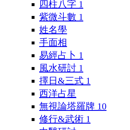
四柱八字
1
紫微斗數
1
姓名學
手面相
易經占卜
1
風水研討
1
擇日&三式
1
西洋占星
無視論塔羅牌
10
修行&武術
1