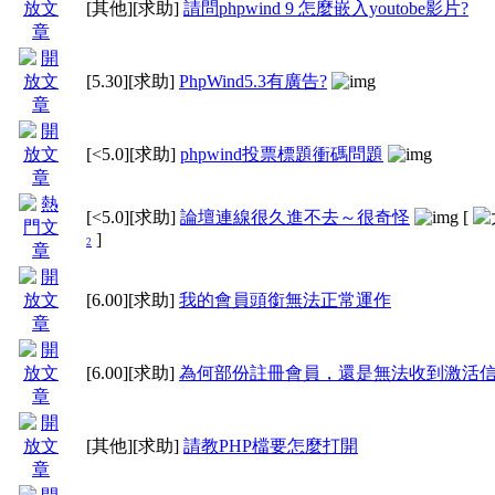
[其他]
[求助]
請問phpwind 9 怎麼嵌入youtobe影片?
[5.30]
[求助]
PhpWind5.3有廣告?
[<5.0]
[求助]
phpwind投票標題衝碼問題
[<5.0]
[求助]
論壇連線很久進不去～很奇怪
[
]
2
[6.00]
[求助]
我的會員頭銜無法正常運作
[6.00]
[求助]
為何部份註冊會員，還是無法收到激活信
[其他]
[求助]
請教PHP檔要怎麼打開