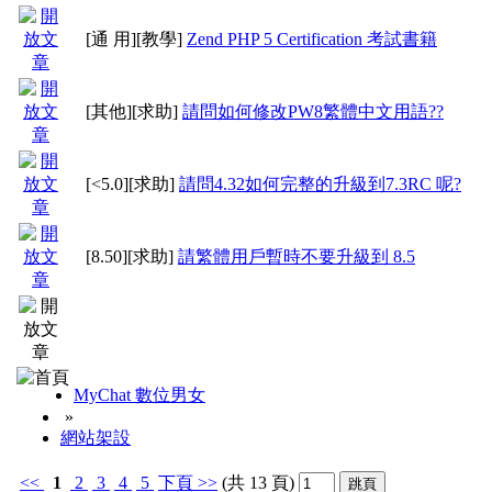
[通 用]
[教學]
Zend PHP 5 Certification 考試書籍
[其他]
[求助]
請問如何修改PW8繁體中文用語??
[<5.0]
[求助]
請問4.32如何完整的升級到7.3RC 呢?
[8.50]
[求助]
請繁體用戶暫時不要升級到 8.5
MyChat 數位男女
»
網站架設
<<
1
2
3
4
5
下頁
>>
(共 13 頁)