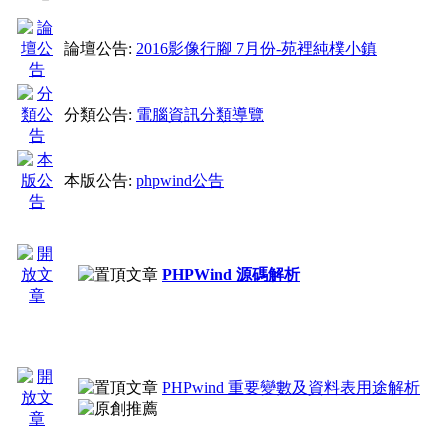
版規
論壇公告:
2016影像行腳 7月份-苑裡純樸小鎮
1.勿串改售價與發文格
分類公告:
電腦資訊分類導覽
2.所有的發布的風格 
本版公告:
phpwind公告
3.目前插件區不限發文
PHPWind 源碼解析
PHPwind 重要變數及資料表用途解析