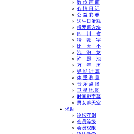
数 位 画 廊
心 情 日 记
公 益 彩 券
送生日蛋糕
俄罗斯方块
四 川 省
猜 数 字
比 大 小
泡 泡 龙
许 愿 池
万 年 历
经 期 计 算
体 重 测 量
音 乐 点 播
卫 星 地 图
时间戳字幕
男女聊天室
求助
论坛守则
会员等级
会员权限