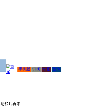
手机版
订阅
地图
繁体
 ,请稍后再来!