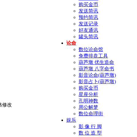
购买金币
发送简讯
预约简讯
发送记录
好友通讯
罐头简讯
论命
数位论命馆
免费排盘工具
葫芦墩 优生造命
葫芦墩 八字命书
影音论命(葫芦墩)
影音占卜(葫芦墩)
购买金币
星座分析
孔明神数
周公解梦
数位命理街
娱乐
影 像 行 脚
数 位 造 型