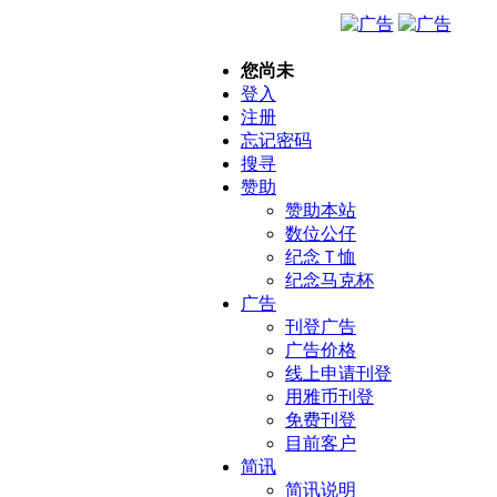
您尚未
登入
注册
忘记密码
搜寻
赞助
赞助本站
数位公仔
纪念Ｔ恤
纪念马克杯
广告
刊登广告
广告价格
线上申请刊登
用雅币刊登
免费刊登
目前客户
简讯
简讯说明